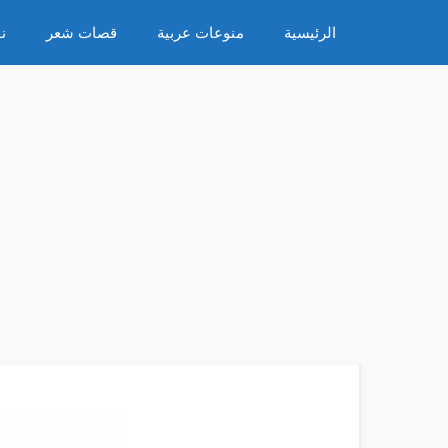
نتقل
الرئيسية
منوعات عربية
قصات شعر
ن
لى
لمحتوى