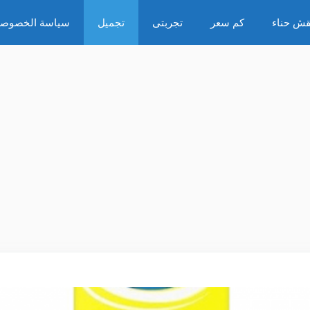
قش حناء
كم سعر
تجربتى
تجميل
سياسة الخصوصي