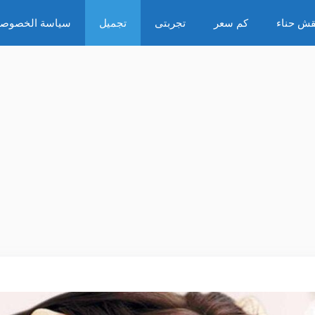
قش حناء
كم سعر
تجربتى
تجميل
سياسة الخصوصي