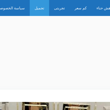
قش حناء
كم سعر
تجربتى
تجميل
سياسة الخصوصي