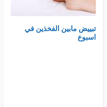
تبييض مابين الفخذين في
اسبوع