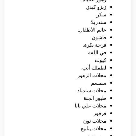
زيزو كيدز.
سكر.
سندريلا
عالم الأطفال.
فاشون
فرحة بكرة.
في اللفة
كيوت
لطفلك أنتِ.
محلات الزهور
سمسم
محلات سندباد
طيور الجنة
محلات علي بابا
فرفور
محلات نون
محلات ينابيع
يوم جديد.