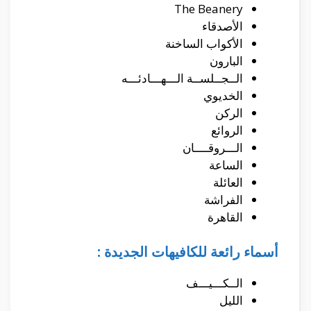
The Beanery
الأصدقاء
الأكواب الساخنة
البارون
الــجــلســة الـــهـــادئـــه
الخديوي
الركن
الروائع
الـــروقــــان
الساعة
العائلة
الفراشة
القاهرة
أسماء رائعة للكافيهات الجديدة :
الــكـــيـــف
الليل