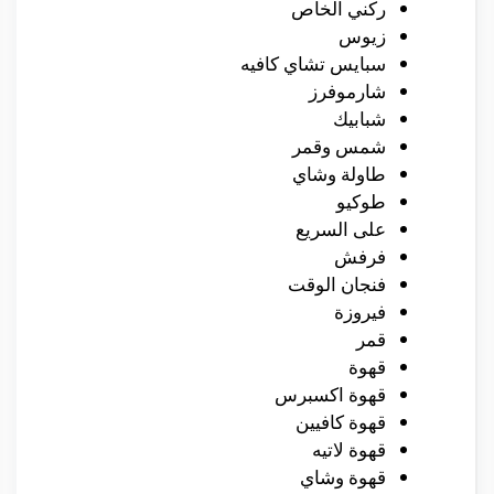
ركني الخاص
زيوس
سبايس تشاي كافيه
شارموفرز
شبابيك
شمس وقمر
طاولة وشاي
طوكيو
على السريع
فرفش
فنجان الوقت
فيروزة
قمر
قهوة
قهوة اكسبرس
قهوة كافيين
قهوة لاتيه
قهوة وشاي