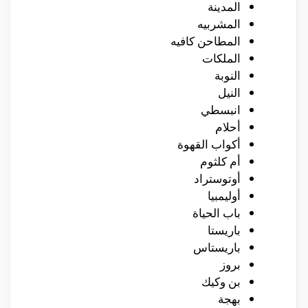
المدينة
المشربيه
المطاحن كافيه
الملكات
النوبة
النيل
انبسطي
أحلام
أكواب القهوة
أم كلثوم
أوتوستراد
أوليمبيا
باب الحياة
باريستا
باريستاس
بروز
بن وكيك
بهجة