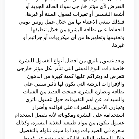
التعرض لأي مؤثر خارجي سواء الحالة الجوية أو
أشعة الشمس أو تغيرات فصول السنة أو غيرها،
فلذلك ينبغي الاعتناء بها من خلال عمل روتين يومي
للحفاظ على نظافة البشرة من خلال تنظيفها
وتعقيمها وتطهيرها من أي ميكروبات أو جراثيم أو
غيرها.
ويعد غسول ناتري من افضل أنواع الغسول للبشرة
خاصة ذات النوع الدهني التي تتأثر بكل مؤثر خارجي
تتعرض له ويتراكم عليها كمية كبيرة من الدهون
والإفرازات الزيتية التي يكون لها تأثير سلبي على
نظافة ونضارة البشرة، فيبحث العديد من الفتيات
والسيدات عن اهم التقييمات حول غسول ناتري
وتجاري الأخرين للتعرف على فوائده وأضرار
استخدامه على البشرة ومكوناته لأنه يفضل استخدام
غسول يتكون من مواد طبيعية لتغذية البشرة، وكذلك
سعره في الصيدليات وهذا ما سيتم تناوله بالتفصيل
خلال السطور التالية، فإليكم اهم ريفيو عن غسول