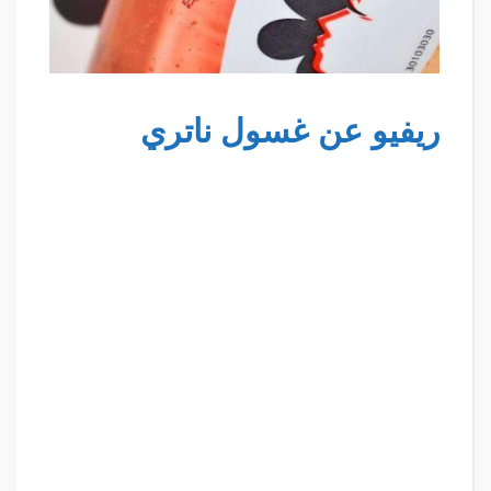
ريفيو عن غسول ناتري