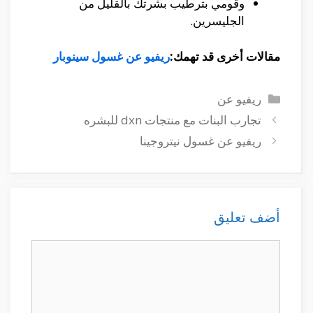
وقومي بترطيب بشرتك بالقليل من
الجليسرين.
مقالات أخرى قد تهمك:
ريفيو عن غسول سينوبار
التصنيفات
ريفيو عن
تجارب البنات مع منتجات dxn للبشره
ريفيو عن غسول نيتروجينا
أضف تعليق
تعليق