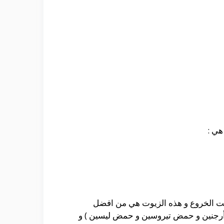
هي :
يت الخروع و هذه الزيوت هي من افضل
ض أرجنين و حمض تيروسين و حمض ليسين ) و