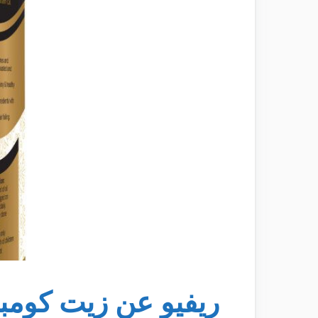
ريفيو عن زيت كومب