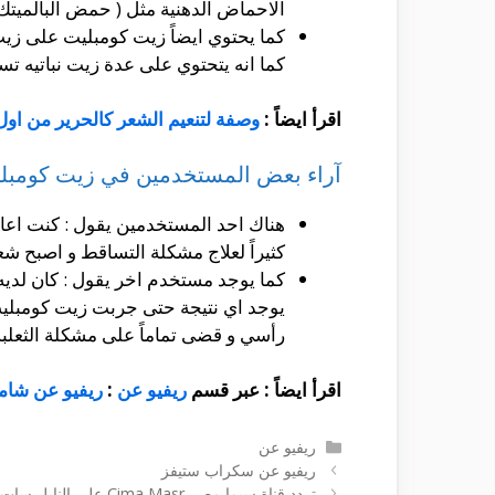
الاحماض الدهنية مثل ( حمض البالميتك
كما يحتوي ايضاً زيت كومبليت على زيت 
كما انه يتحتوي على عدة زيت نباتيه ت
اقرأ ايضاً :
وصفة لتنعيم الشعر كالحرير من او
آراء بعض المستخدمين في زيت كومبل
هناك احد المستخدمين يقول : كنت اع
كثيراً لعلاج مشكلة التساقط و اصبح شعر
كما يوجد مستخدم اخر يقول : كان لديه
يوجد اي نتيجة حتى جربت زيت كومبليت
رأسي و قضى تماماً على مشكلة الثعلبة
اقرأ ايضاً : عبر قسم
ريفيو عن
:
ريفيو عن شام
التصنيفات
ريفيو عن
ريفيو عن سكراب ستيفز
تردد قناة سيما مصر Cima Masr علي النايل سات 2022