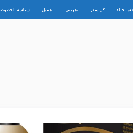
قش حناء
كم سعر
تجربتى
تجميل
سياسة الخصوصي