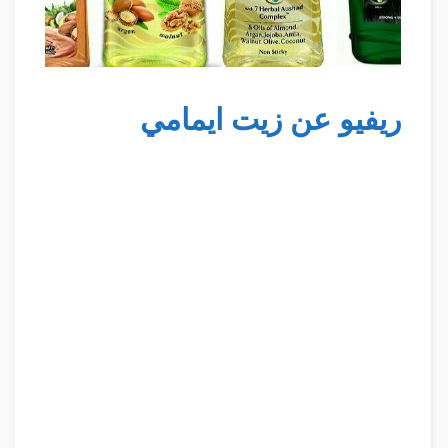
ريفيو عن زيت ايمامي