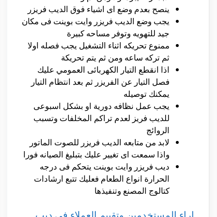
ينصح بعدم وضع اى اشياء فوق الديب فريزر
يجب وضع الديب فريزر وايت بوينت فى مكان
جيد للتهويه وتوفر مساحه كبيرة
ممنوع تحريكه اثناء التشغيل يجب فصله اولا
ثم تركه ساعه ومن ثم يتم تحريكة
اذا انقطع التيار الكهربائى العمومي عليك
فصل التيار عن الفريزر ثم بعد انتظام التيار
يمكنك توصيله
يجب عمل نظافه دورية او بشكل اسبوعى
للديب فريز لعدم تراكم المخلفات وتسبب
الروائج
لابد من متابعه الديب فريزر للصوت الماتور
واذا سمعت اى تغيير عليك بتبليغ الصيانه فورا
ديب فريزر وايت بوينت يتحكم فى درجه
الحرارة انواع الطعام فعليك تتبع ارشادات
كتالوج المصنع وتنفيذها
اراء المستخدمين وتقييم العملاء فى ديب