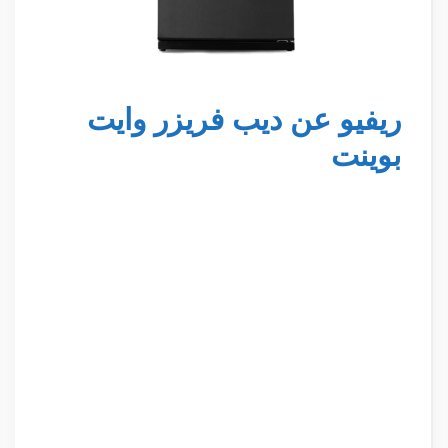
ريفيو عن ديب فريزر وايت
بوينت