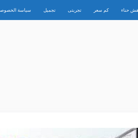
قش حناء
كم سعر
تجربتى
تجميل
سياسة الخصوصي