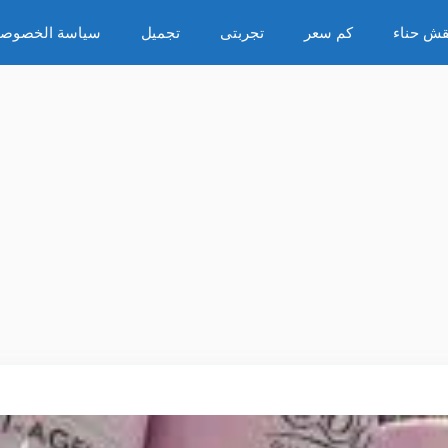
قش حناء
كم سعر
تجربتى
تجميل
سياسة الخصوصي