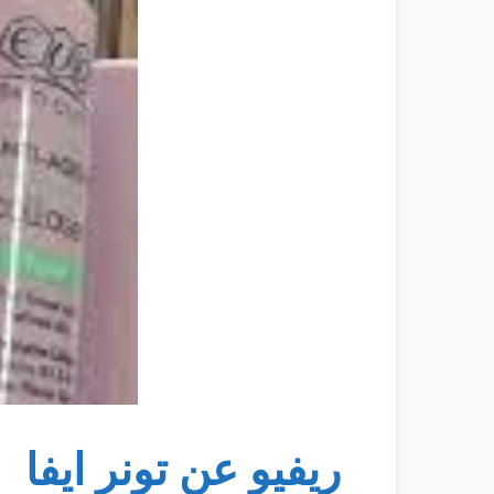
ريفيو عن تونر ايفا