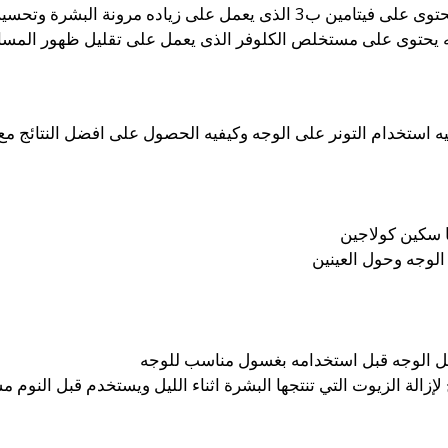
السن كما ان له تأثير ثلاثي المفعول حيث انه يحتوى على فيتامين ب3 الذى يعم
ه يحتوى على مستخلص الكلوفر الذى يعمل على تقليل ظهور المسا
ه استخدام التونر على الوجه وكيفيه الحصول على افضل النتائج مع
ا سكين كولاجين
لوجه وحول العينين
ل الوجه قبل استخدامه بغسول مناسب للوجه
زالة الزيوت التي تنتجها البشرة اثناء الليل ويستخدم قبل النوم مساءا