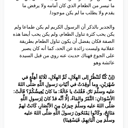
ما تيسر من الطعام الذي كان أمامه ولا يرفض ما
يقدم ولا يطلب ما لم يكن موجودا.
والجدير بالذكر أن الرسول الكريم لم يكن طماعا ولم
يكن يحب كثرة تناول الطعام، ولم يكن يحب أيضا هذه
الصفة فكان يفضل أن يكون تناول الطعام بطريقة
عقلانية وليست زائدة عن الحد، كما أنه كان يصبر
على الجوع فهناك حديث عنه روي من قبل السيدة
عائشة وهو
(إنْ كُنَّا لَنَنْظُرُ إلى الهِلَالِ، ثُمَّ الهِلَالِ، ثَلَاثَةَ أهِلَّةٍ في
شَهْرَيْنِ، وما أُوقِدَتْ في أبْيَاتِ رَسولِ اللَّهِ صَلَّى اللهُ
عليه وسلَّمَ نَارٌ، فَقُلتُ يا خَالَةُ: ما كانَ يُعِيشُكُمْ؟ قَالَتْ:
الأسْوَدَانِ: التَّمْرُ والمَاءُ، إلَّا أنَّه قدْ كانَ لِرَسولِ اللَّهِ
صَلَّى اللهُ عليه وسلَّمَ جِيرَانٌ مِنَ الأنْصَارِ، كَانَتْ لهمْ
مَنَائِحُ، وكَانُوا يَمْنَحُونَ رَسولَ اللَّهِ صَلَّى اللهُ عليه
وسلَّمَ مِن ألْبَانِهِمْ، فَيَسْقِينَا)