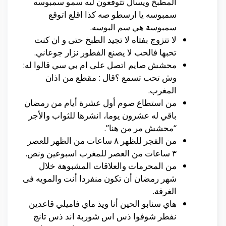
المطبخ ويسأل تتوقعون ليه سمو سمبوسه
سمبوسه يا ارسطو صه كذا اقلع اتوقع
سمبوسة هي سم البوسه.
لا تتزوج بفتاه لا تجيد الطبخ حتى و ان كنت
تحبها فالحب لا يصنع الفطور نزار جوعاني.
محشش صايم اتصل على ام بي سي قالوا له:
وش تحب تسمع ؟قال : مقطع من اذان
المغرب.
من استطاع صوم أول عشرة أيام من رمضان
باقي له عشرون يوما، انشرها للثواب والأجر
“محشش مر من هنا”.
من الفجر للظهر ٨ ساعات من الظهر للعصر
٣ ساعات من العصر للمغرب اسبوعين ونص.
من المحرمات والعلاقات المشبوهة خلال
شهر رمضان أن تكون منفردا أنت والمويه فى
الغرفة.
هاي سنابو الحين أنا ويذ ماي فاميلي قاعدين
نفطر شوفوا ذس اس شوربة اند ذس تانج