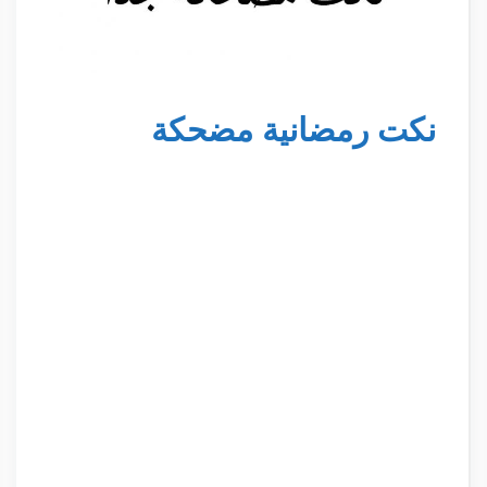
نكت رمضانية مضحكة