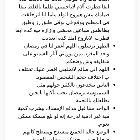
ابقا فطرت آلام لاياحبيبتي طلما بالغلط يبقا
صيامك مش هيروح الولد ماما انا اتزحلقت
في المطبخ ووقع في بوقي طبق رز وطبق
بطاطس صباعين محشي وازازه ميه كده ابقا
فطرت لاياروح امك كده اتغديت.
الظهر يرسلون اللهم أغفر لنا في رمضان
وبعد المغرب من يوريني آثار الفيمتو على
شفايفه وش وضعكم.
اللهم اني صائم لاتخليني افطر عليك تختلف
ب اختلاف حجم الشخص المقصود.
الناس ينخدعون بالكثير حولهم مثل
السمبوسة برمضان تحب تأكلها بالجبن
تطلعلك باللحمة.
الواحد مننا قبل مدفع الإمساك بيشرب كمية
مية غير ادمية لدرجة إنه لو بلع سمكة ممكن
تعوم.
الوضع حاليا الجميع منسدح ومنبطح كانهم
ضحايا حرب محدثكم من قلب الحدث.