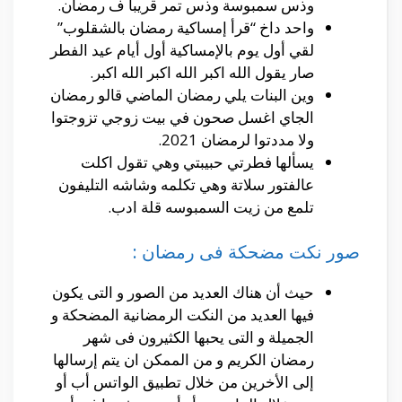
وذس سمبوسة وذس تمر قريبا ف رمضان.
واحد داخ “قرأ إمساكية رمضان بالشقلوب”
لقي أول يوم بالإمساكية أول أيام عيد الفطر
صار يقول الله اكبر الله اكبر الله اكبر.
وين البنات يلي رمضان الماضي قالو رمضان
الجاي اغسل صحون في بيت زوجي تزوجتوا
ولا مددتوا لرمضان 2021.
يسألھا فطرتي حبيبتي وهي تقول اكلت
عالفتور سلاتة وهي تكلمه وشاشه التليفون
تلمع من زيت السمبوسه قلة ادب.
صور نكت مضحكة فى رمضان :
حيث أن هناك العديد من الصور و التى يكون
فيها العديد من النكت الرمضانية المضحكة و
الجميلة و التى يحبها الكثيرون فى شهر
رمضان الكريم و من الممكن ان يتم إرسالها
إلى الأخرين من خلال تطبيق الواتس أب أو