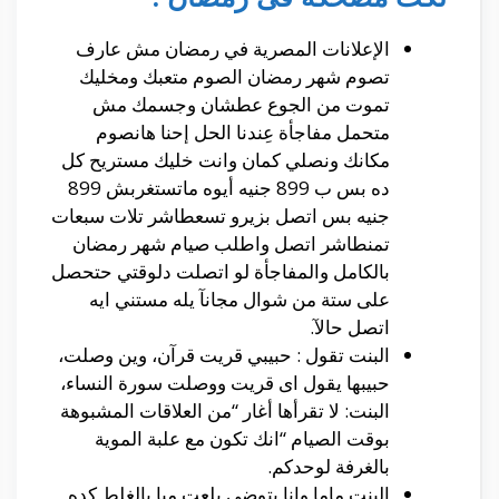
الإعلانات المصرية في رمضان مش عارف
تصوم شهر رمضان الصوم متعبك ومخليك
تموت من الجوع عطشان وجسمك مش
متحمل مفاجأة عِندنا الحل إحنا هانصوم
مكانك ونصلي كمان وانت خليك مستريح كل
ده بس ب 899 جنيه أيوه ماتستغربش 899
جنيه بس اتصل بزيرو تسعطاشر تلات سبعات
تمنطاشر اتصل واطلب صيام شهر رمضان
بالكامل والمفاجأة لو اتصلت دلوقتي حتحصل
على ستة من شوال مجانآ يله مستني ايه
اتصل حالآ.
البنت تقول : حبيبي قريت قرآن، وين وصلت،
حبيبها يقول اى قريت ووصلت سورة النساء،
البنت: لا تقرأها أغار “من العلاقات المشبوهة
بوقت الصيام “انك تكون مع علبة الموية
بالغرفة لوحدكم.
البنت ماما وانا بتوضي بلعت ميا بالغلط كده