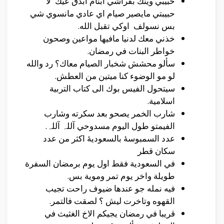
حبيبي وينك بفراشي ابنام ابدق عيك لا
حبيبتي مايصير صيام اي عادي مانسوي شي
بس نسولف اوكي تقبل الله.
ﺧﺬﻧﻲ ﻣﻌﻚ ﻟﺪﻧﻴﺎ ﻣﺎﻓﻴﻬﺎ ﻣﻮﺍﻋﻴﻦ وصحون
خواطر البنات في رمضان.
سألو محشش شخبار الصيام معاك؟ رد والله
لو مو الوضوء كنا ميتين من العطش.
سيتحول الفيس بوك الى كتاب التربية
اسلامية.
شارب الخمر يصحو بعد سكرته وشارب
الفيمتو طول اليوم مسدوحي آللہ آللہ.
عدد السمبوسۀ بالسعوديۀ اكثر من عدد
سكان قطر
في السعودية فقط اول يوم برمضان السفرة
طويلة واخر يوم تمر وموية بس.
فيه نمله جو عندها ضيوف راحت تجيب
القهوه وتاخرت ليش ؟ لصقت فالتمر.
قريبا في رمضان يجيكم الاخ الغثيث في