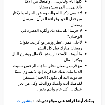
كلها أيام وليالي…… وأمنعك من الأكل
يالغالي….. المرسل: رمضان
لا تنسى ذكر الله والصوم عن الحرام والإكثار
من فعل الخير وقراءة القرآن المرسل:
رمضان
لا حرمنا الله مقدمك وآثاره العطرة في
الوجدان”.
لأحلى قمر ..عطر وزهر مع كرت.. يقول:
رمضان مبارك قبل كل البشر
ما أروعه الأستغفار يفتح الأقفال ويشرح البال
ويكثر المال .
مع قرب رمضان تحلو مناجاة الرحمن تمنيت
الدنيا ملك يديك فتذكرت إنها لا تساوي شيئا
فدعوت الله أن تكون ( الجنة ) مستقرا
لقدميك أنت وأهلك ووالديك وكل من يعز
عليك …. كل عام وانتم بخير .
يمكنك أيضا قراءة على موقع تدوينات :
منشورات