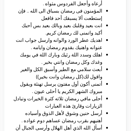
أرعاه وأجعل الفردوس مثواه .
المؤمنون فى رمضان بسباق الى الله .. فإن
إستطعت ألا يسبقك أحد فافعل
انت بعيد وقلبك بعيد وبالك بعيد بس أحبك
أكيد واتمنى لك رمضان كريم.
اهديك عطر الورد والوانه وارسل جواب انت
عنوانه واهنيك بقدوم رمضان وايامه .
اهلك وسدد اللة رئيك وبارك اللة في يومك
وغدك وكل رمضان وانتي بخير .
أبعث سلامي مع الطير وأسبق الكل والغير
واقول لك(كل رمضان وانت بخير))
أتمنى أكون أول مفتون يرسل تهنئة ويقول
مبروك الشهر الكريم يا أحلى عيون .
أحلى مافي رمضان ثلاثه كثرة الخيرات وتبادل
الزيارات وقارئ هذه العبارات
أرسل حنين وشوق لأهل الذوق وأسياده
أهنيهم بقرب رمضان عساهم دوم عواده .
أسأل الله الذي أهل الهلال وأرسى الجبال أن