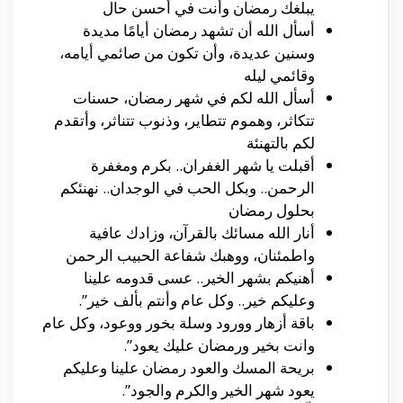
يبلغك رمضان وأنت في أحسن حال
أسأل الله أن تشهد رمضان أيامًا مديدة
وسنين عديدة، وأن تكون من صائمي أيامه،
وقائمي ليله
أسأل الله لكم في شهر رمضان، حسنات
تتكاثر، وهموم تتطاير، وذنوب تتناثر، وأتقدم
لكم بالتهنئة
أقبلت يا شهر الغفران.. بكرم ومغفرة
الرحمن.. وبكل الحب في الوجدان.. نهنئكم
بحلول رمضان
أنار الله مسائك بالقرآن، وزادك عافية
واطمئنان، ووهبك شفاعة الحبيب الرحمن
أهنيكم بشهر الخير.. عسى قدومه علينا
وعليكم خير.. وكل عام وأنتم بألف خير”.
باقة أزهار وورود وسلة بخور ووعود، وكل عام
وانت بخير ورمضان عليك يعود”.
بريحة المسك والعود رمضان علينا وعليكم
يعود شهر الخير والكرم والجود”.