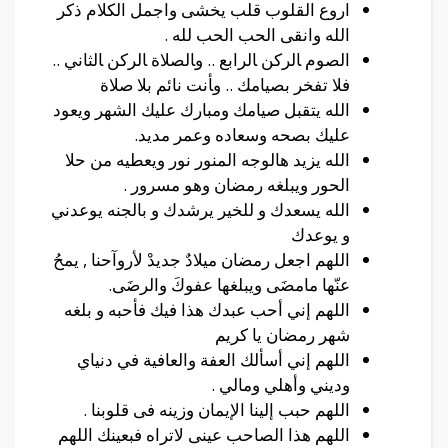
اروع القلوب قلب يخشى واجمل الكلام ذكر
الله وانقى الحب الحب لله .
الصوم ﺎلركن ﺎلرابع .. وﺎلصلاة ﺎلركن ﺎلثاني ..
فلا تفخر بصيامك .. وﺄنت نائم بلا صلاة
الله يتقبل صيامك ومبارك عليك الشهر ويعود
عليك بصحه وسعاده وعمر مديد.
الله يزيد هالوجه المنور نور ويعطيه من حلا
الحور ويبلغه رمضان وهو مسرور .
الله يسعدك و للخير يرشدك و بالجنه يوعدني
و يوعدك
اللهم اجعل رمضان ميلادٌ جديدْ لأروآحنا , يمحُ
عنّها مامضَى ويبلغها عفوكَ والرضَى.
اللهم إني أحب عبدك هذا فيك فأحبه و بلغه
شهر رمضان يا كريم
اللهم إني أسألك العفة والعافية في دنياي
وديني وأهلي ومالي .
اللهم حبب إلينا الإيمان وزينه فى قلوبنا .
اللهم هذا الصاحب عينى لاتراه فبعينك اللهم