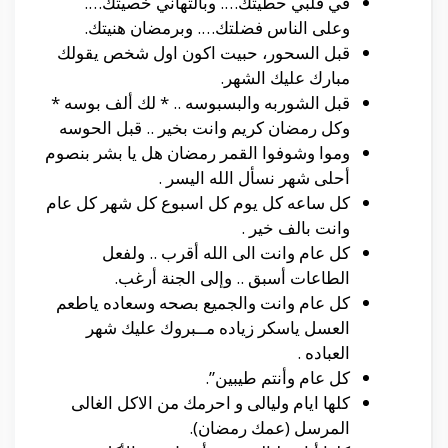
في قلبي حطيتك…. وبالتهاني خصيتك….
وعلى الناس فضلتك…. وبرمضان هنيتك.
قبل السحور، حبيت اكون اول شخص يقولك
مبارك عليك الشهر.
قبل الشوربه والبسبوسه .. * لك ألف بوسه *
وكل رمضان كريم وانت بخير .. قبل الحوسه
وموا وشوفوا القمر رمضان هل يا بشر بنصوم
أحلى شهر نسأل الله اليسر .
كل ساعه كل يوم كل اسبوع كل شهر كل عام
وانت بالف خير .
كل عام وانت الى الله أقرب .. ولفعل
الطاعات أسبق .. وإلى الجنة أرغب.
كل عام وانت والجميع بصحه وسعاده ياطعم
العسل ياسكر زياده مــبروك عليك شهر
العباده .
كل عام وأنتم طيبين”.
كلها ايام وليالى و احرمك من الاكل الغالى
المرسل (عمك رمضان).