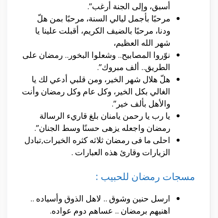
أسبق، وإلى الجنة أرغب”.
مرحبًا بأجمل ليالي السنة، مرحبًا بمن هلّ
ودنا، مرحبًا بالضيف الكريم، أقبلت علينا يا
شهر الله العظيم،
نوّروا المصابيح.. وشعلوا البخور.. رمضان على
الطريق.. ألف مبروك”.
هلّ هلال شهر الخير، ومن قلبي أدعي لك يا
الغالي بكل الخير، وكل عام وكل رمضان وأنت
والأهل بألف خير”.
يا رب يا رحمن يامنان بلغ قاريء الرسالة
رمضان واجعله يزهى حسنًا وسط الجنان”.
احلى ما فى رمضان ثلاثه كثره الخيرات,تبادل
الزيارات وقارئ هذه العبارات .
مسجات رمضان للحبيب :
ارسل حنين وشوق .. لاهل الذوق وأسياده ..
اهنيهم برمضان .. عساهم دوم عواده.