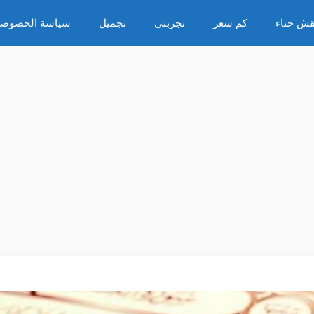
قش حناء
كم سعر
تجربتى
تجميل
سياسة الخصوصي