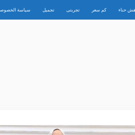
قش حناء
كم سعر
تجربتى
تجميل
سياسة الخصوصي