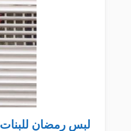
لبس رمضان للبنات