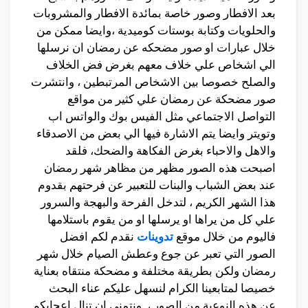
بعد الافطار وصور خاصة بمائدة الافطار والمشروبات
والحلويات وكتابة بوستات كوميدية ،وايضا ممكن من
خلال عبارات او صور مضحكه عن رمضان ان نرسلها
الي اشخاص علي خلاف معهم بغرض فض الخلاف
والصلح خصوصا بين الاشخاص المرتبطين ، وانتشرت
صور مضحكة عن رمضان علي كثير من مواقع
التواصل الاجتماعي مثل الفيس بوك والواتس اب
وتويتر وايضا يتم الاشارة فيها الي بعض من الاصدقاء
والاهل والاحباء بغرض الفكاهة والضحك، فلقد
اصبحت هذه الصور مظهر من مظاهر شهر رمضان
عند بعض الشباب والبنات للتعبير عن فرحتهم بقدوم
هذا الشهر الكريم ، لتدخل الفرحة والبهجة والسرور
علي كل من يراها او يرسلها او من يقوم باستلامها
فاليوم من خلال موقع
تدوينات
نقدم لكم افضل
الصور التي تعبر عن جوع وعطش الصيام خلال شهر
رمضان ولكن بطريقة مختلفة و مضحكة منتقاه بعناية
خصيصا لمتابعينا الكرام لنسهل عليكم عناء البحث
عن هذه النوعية من الصور ، ونتمني ان تنال اعجابكم