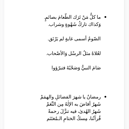
ما كلُّ مَنْ تَرَك الطّعامَ بصائمٍ.
وَكذاك تاركُ شَهْوةٍ وشراب.
الصّومُ أسمى غايةٍ لم يَرْتَق.
لعُلاهُ مثلُ الرسْل وَالأصْحاب.
صَامَ النبيُّ وَصَحْبُهُ فتبرّؤوا
رمضانُ يا شهرَ الفضائلِ والهمَمْ
شَهرٌ أفاضَ به الإلٰهُ مِن النِّعَمْ
شَهرُ الهُدىٰ، فيه تنزَّلَ رحمةً
قُرآنُنا، مِسكُ الختامِ الـمُغتَنَم