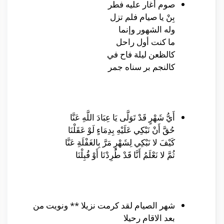
صوم أغار عليه فطر
بِنْ يا صيام فلم تزل
وله الشهور وإنما
ما كنت أول راحل
كالظعن ليلة فاح في
كالنجم بر سناه جمر
أَيُّ شَهْرٍ قَدْ تَوَلَّى يَا عِبَادَ اللَّهِ عَنَّا
حُقَّ أَنْ نَبْكِي عَلَيْهِ بِدِمَاءٍ لَوْ عَقَلْنَا
كَيْفَ لا نَبْكِي لِشَهْرٍ مَرَّ بِالغَفْلَةِ عَنَّا
ثُمَّ لا نَعْلَمُ أَنَّا قَدْ طُرِدْنَا أَوْ قُبِلْنَا
شهر الصيام لقد كرمت نزيلا ** ونويت من
بعد الاقام رحيلا