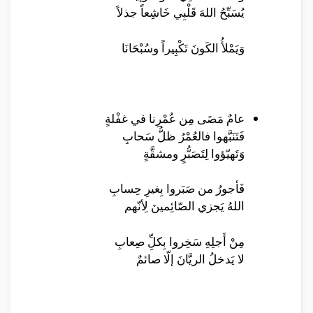
يُسَبِّحُ اللهَ قَلْبِي خَاشِعاً جذلاً
وَيَمْلأُ الكَونَ تَكْبِيراً وسُبْحَانَا
عامٌ مَضَى مِن عُمْرِنا في غفْلةٍ
فَتَنَبَّهوا فالعُمْرُ ظلُّ سَحابِ
وَتَهيّؤوا لِتَصَبُّرٍ ومشقَّةٍ
فَأجورُ من صَبَروا بِغيرِ حِسابِ
اللهُ يَجزي الصّائِمينَ لِأنّهم
مِنْ أَجلِهِ سَخِروا بِكلِِّ صِعابِ
لا يَدخلُ الريَّانَ إلّا صائمٌ