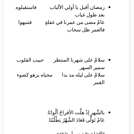
رمضان أقبل يا أولي الألباب فاستقبلوه
بعد طول غياب
عامٌ مضى من عمرنا في غفلةٍ فتنبهوا
فالعمر ظل سحاب
سلامٌ على شهرنا المنتظر حبيب القلوب
سمير السهر
سلامٌ على ليله مذ بدا محياه يزهو كضوء
القمر
بالشَّهر إذْ هلَّت الأفراحُ ألْوانَا.
عَامٌ تَوَلَّّى فَعَادَ الشَّهْرُ يَطْلُبُنَا.