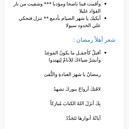
وأقمت فينا ناصحا ومؤدبا *** وشفيت من نار
الفؤاد غليلا
أبكيك يا شهر الصيام بأدمع ** تنزل فتحكي
علي الخدود سيولا
شعر أهلاً رمضان :
أقبلْ كأجمَـل ما يكونُ المَوعِدُ
وأنشرْ ضياءَكَ للأنامْ لِيَهتدوا
رمضانُ يا شهرَ العبادةِ والتُّقىَ
لاقَتكَ أرواحٌ بنوركَ تشهدُ
بِكَ أنزَلَ اللهُ الكتابَ مُبارَكاً
آياتُهُ أنوارها تَتَجَدَّدُ