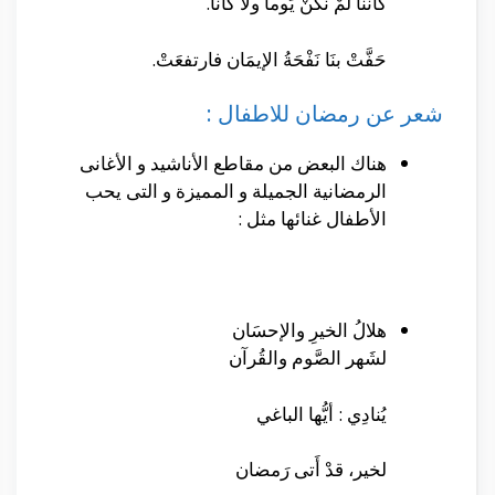
كَأنَّنَا لَمْ نَكَنْ يَوماً ولاَ كَانَا.
حَفَّتْ بنَا نَفْحَةُ الإيمَان فارتفعَتْ.
شعر عن رمضان للاطفال :
هناك البعض من مقاطع الأناشيد و الأغانى
الرمضانية الجميلة و المميزة و التى يحب
الأطفال غنائها مثل :
هلالُ الخيرِ والإحسَان
لشَهر الصَّوم والقُرآن
يُنادِي : أيُّها الباغي
لخير، قدْ أَتى رَمضان