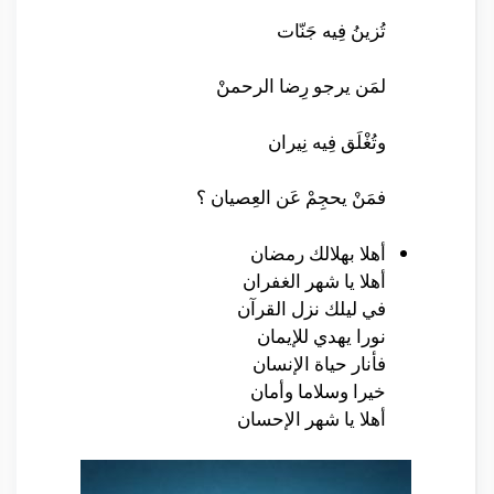
تُزينُ فِيه جَنّات
لمَن يرجو رِضا الرحمنْ
وتُغْلَق فِيه نِيران
فمَنْ يحجِمْ عَن العِصيان ؟
أهلا بهلالك رمضان
أهلا يا شهر الغفران
في ليلك نزل القرآن
نورا يهدي للإيمان
فأنار حياة الإنسان
خيرا وسلاما وأمان
أهلا يا شهر الإحسان