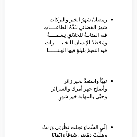
رمضانُ شهرُ الخير والبركاتِ
شهرُ الفضائلِ لـَذَّةُ الطاعــــاتِ
فيه المثابـةُ للخلائقِ نِـعـمــــةٌ
ومَحَطةُ الإنسانِ للـخـيـــــرات
فيه النعيمُ بليلةٍ فيها الهـنــــــا
تهيَّأ واستعدَّ لخير زائر
وأصلح جهر أمرك والسرائر
وحيِّي بالمهابة خير شهرٍ
إلَى السَّماءِ تجلت نَظْرَتِي وَرَنَتْ
وهلَّلَتْ دَمْعَتِي شَوَقاً وَإيْمَانَا