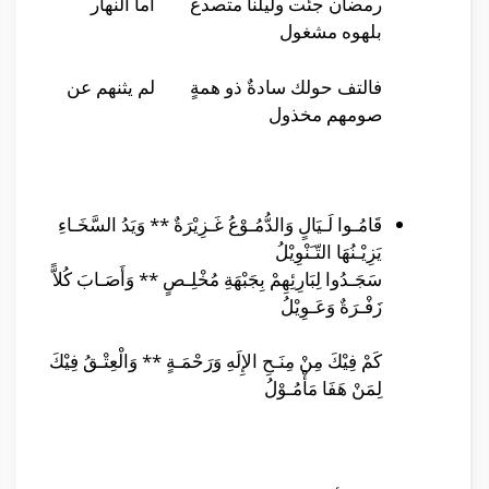
رمضان جئت وليلنا متصدعٌ أما النهار
بلهوه مشغول
فالتف حولك سادةٌ ذو همةٍ لم يثنهم عن
صومهم مخذول
قَامُـوا لَـيَالٍ وَالدُّمُـوْعُ غَـزِيْرَةٌ ** وَيَدُ السَّخَـاءِ
يَزِيْـنُهَا التّـَنْوِيْلُ
سَجَـدُوا لِبَارِئِهِمْ بِجَبْهَةِ مُخْلِـصٍ ** وَأَصَـابَ كُلاًّ
زَفْـرَةٌ وَعَـوِيْلُ
كَمْ فِيْكَ مِنْ مِنَـحِ الإِلَهِ وَرَحْمَـةٍ ** وَالْعِتْـقُ فِيْكَ
لِمَنْ هَفَا مَأْمُـوْلُ