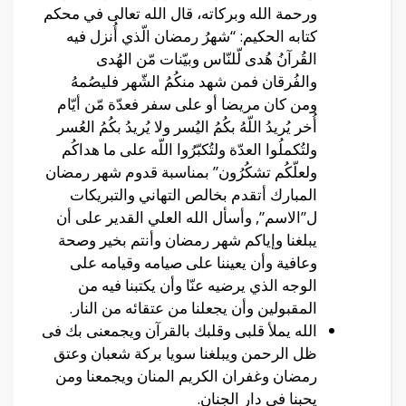
ورحمة الله وبركاته، قال الله تعالى في محكم
كتابه الحكيم: “شهرُ رمضان الّذي أُنزل فيه
القُرآنُ هُدى لّلنّاس وبيّنات مّن الهُدى
والفُرقان فمن شهد منكُمُ الشّهر فليصُمهُ
ومن كان مريضا أو على سفر فعدّة مّن أيّام
أُخر يُريدُ اللّهُ بكُمُ اليُسر ولا يُريدُ بكُمُ العُسر
ولتُكملُوا العدّة ولتُكبّرُوا اللّه على ما هداكُم
ولعلّكُم تشكُرُون” بمناسبة قدوم شهر رمضان
المبارك أتقدم بخالص التهاني والتبريكات
ل”الاسم”, وأسأل الله العلي القدير على أن
يبلغنا وإياكم شهر رمضان وأنتم بخير وصحة
وعافية وأن يعيننا على صيامه وقيامه على
الوجه الذي يرضيه عنّا وأن يكتبنا فيه من
المقبولين وأن يجعلنا من عتقائه من النار.
الله يملأ قلبى وقلبك بالقرآن ويجمعنى بك فى
ظل الرحمن ويبلغنا سويا بركة شعبان وعتق
رمضان وغفران الكريم المنان ويجمعنا ومن
يحبنا فى دار الجنان.