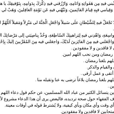
نِّبني فيهِ مِن هَفَواتِهِ وَاثامِهِ، وَارْزُقني فيهِ ذِكْرَكَ بِدَوامِهِ، بِتَوْفيقِكَ يا ه
وَقِيامي فيِهِ قِيامَ القائِمينَ، وَنَبِّهْني فيهِ عَن نَوْمَةِ الغافِلينَ، وَهَبْ لي
 تَجْعَلْ فيهِ لِلشَّيْطانِ علَى سَبيلاً وَاجْعَلِ الْجَنَّةَ لى مَنْزِلاً وَمَقيلاً اَللّهُ
اسِعَةِ، وَاهْدِني فيهِ لِبَراهينِكَ السّاطِعَةِ، وَخُذْ بِناصِيَتي إلى مَرْضاتِكَ الجا
َ، وَاجْعَلني فيهِ مِنَ الفائِزينَ لَدَيْكَ، وَاجعَلني فيه مِنَ المُقَرَّبينَ اِليكَ بِاِح
لا فاقدين و لا مفقودين .
غنا رمضان ومن نحب اللهم امين.
لهم بلغنا رمضان .
والقيام والذكر.
أتقى و عمل أرقى .
هم بلغنا رمضان بلاغاً ترضى به عنا وتقبله منا .
ن .
ين يتسائل الكثير من عباد الله المسلمين، عن حكم قول دعاء اللهم 
 الفقهاء حول صحة ترديده، فالبعض يرى أن هذا الدعاء مشروع لأنه 
ي وقت وأي مكان وبأي كيفية، ولا يُشترط قوله في أوقات معينة.
حابين لا فاقدين ولا مفقودين.