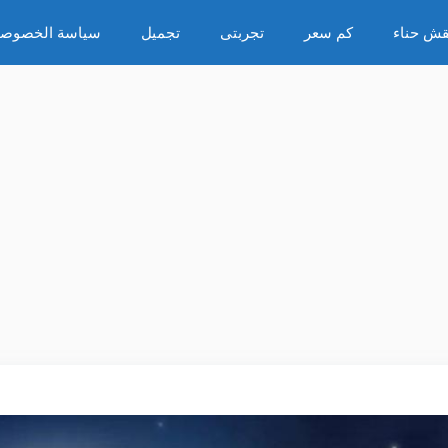
قش حناء
كم سعر
تجربتى
تجميل
سياسة الخصوصي