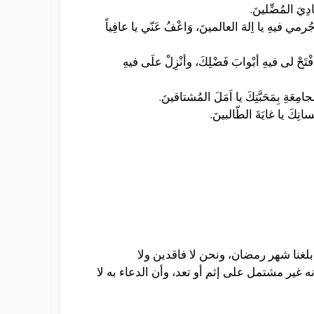
ادِيَ المُضِّلينَ.
 جُرمي فيهِ يا اِلهَ العالمينَ، وَاعْفُ عَنّي يا عافِياً
مَّ افْتَحْ لى فيهِ أبْوابَ فَضْلِكَ، وأنْزِلْ علَى فيهِ
مِعَةِ بِمَحَبَّتِكَ يا اَمَلَ المُشتاقينَ.
ْسانِكَ يا غايَةَ الطّالبينَ.
بلغنا شهر رمضان، ونحن لا فاقدين ولا
غير مشتمل على إثم أو تعد، وأن الدعاء به لا