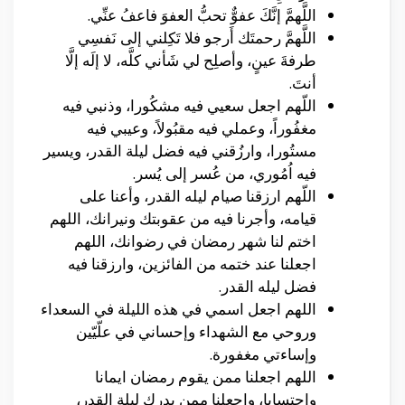
اللَّهمَّ إنَّكَ عفوٌّ تحبُّ العفوَ فاعفُ عنِّي.
اللَّهمَّ رحمتَك أَرجو فلا تَكِلني إلى نَفسِي
طرفةَ عينٍ، وأصلِح لي شَأني كلَّه، لا إلَه إلَّا
أنتَ.
اللّهم اجعل سعيي فيه مشكُورا، وذنبي فيه
مغفُوراً، وعملي فيه مقبُولاً، وعيبي فيه
مستُورا، وارزُقني فيه فضل ليلة القدر، ويسير
فيه اُمُوري، من عُسر إلى يُسر.
اللّهم ارزقنا صيام ليله القدر، وأعنا على
قيامه، وأجرنا فيه من عقوبتك ونيرانك، اللهم
اختم لنا شهر رمضان في رضوانك، اللهم
اجعلنا عند ختمه من الفائزين، وارزقنا فيه
فضل ليله القدر.
اللهم اجعل اسمي في هذه الليلة في السعداء
وروحي مع الشهداء وإحساني في علّيّين
وإساءتي مغفورة.
اللهم اجعلنا ممن يقوم رمضان ايمانا
واحتسابا، واجعلنا ممن يدرك ليلة القدر،