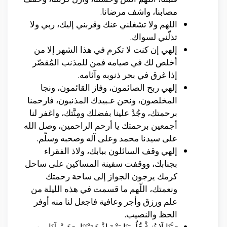
مصابنا، واشف مرضانا.
اللهم ولا تشغلني عنك وقربني إليك، ربي ولا
تذلّني لسواك.
إلهي إن كنت لا تكرم في هذا الشهر إلا من
أخلص لك في صيامه فمن للمذنب المُقصّر
إذا غرق في بحر ذنوبه وآثامه.
إلهي ربح الصائمون، وفاز القائمون، ونجا
المخلصون، ونحن عـبيدك المذنبون، فارحمنا
برحمتك، وجُدْ علينا بفضلك ومِنَّتك، واغفر لنا
أجمعين برحمتك يا أرحم الراحمين، وصل الله
على سيدنا محمد وعلى آله وصحبه وسلّم.
إلهي وقف السائلون ببابك، ولاذ الفقراء
بجنابك، ووقفت سفينة المساكين على ساحل
كرمك يرجون الجواز إلى ساحة رحمتك
ونعمتك، اللّهم ما قسمت في هذه الليلة من
علم ورزق وأجر وعافية فاجعل لنا منه أوفر
الحظ والنصيب.
رَبَّنَا لَا تُزِغْ قُلُوبَنَا بَعْدَ إِذْ هَدَيْتَنَا، وَهَبْ لَنَا مِن