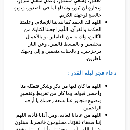
مغفورٍ، وسعيٍ مشكورٍ، وعملٍ مُتَقَبَّلٍ مبرورٍ،
وتجارةٍ لن تَبور، وشفاءٍ لما في الصدور، وتوبةٍ
خالصةٍ لوجهك الكريم.
اللهم لك الحمد كما هديتنا للإسلام، وعلمتنا
الحكمة والقرآن، اللّهم اجعلنا لكتابك من
التّالين، ولك به من العاملين، و بالأعمال
مخلصين و بالقسط قائمين، وعن النار
مزحزحين، و بالجنات منعمين و إلى وجهك
ناظرين.
دعاء فجر ليلة القدر :
اللهم ما كان فيها من ذكرٍ وشكرٍ فتقبّله منا
وأحسن قبوله، وما كان من تفريطٍ وتقصيرٍ
وتضييعٍ فتجاوز عنا بسعة رحمتك يا أرحم
الراحمين.
اللهم من عادانا فعاده، ومن آذانا فآذه، اللهم
إننا ضعفاء فقوّنا.. مظلومون فانصرنا، مبتلون
فثبتنا، اللهم آنس وحشتنا، وأزل كربتنا، وخفف