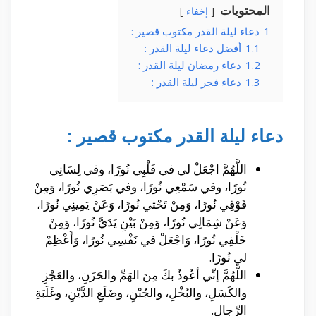
المحتويات
إخفاء
1
دعاء ليلة القدر مكتوب قصير :
1.1
أفضل دعاء ليلة القدر :
1.2
دعاء رمضان ليلة القدر :
1.3
دعاء فجر ليلة القدر :
دعاء ليلة القدر مكتوب قصير :
اللَّهُمَّ اجْعَلْ لي في قَلْبِي نُورًا، وفي لِسَانِي
نُورًا، وفي سَمْعِي نُورًا، وفي بَصَرِي نُورًا، وَمِنْ
فَوْقِي نُورًا، وَمِنْ تَحْتي نُورًا، وَعَنْ يَمِينِي نُورًا،
وَعَنْ شِمَالِي نُورًا، وَمِنْ بَيْنِ يَدَيَّ نُورًا، وَمِنْ
خَلْفِي نُورًا، وَاجْعَلْ في نَفْسِي نُورًا، وَأَعْظِمْ
لي نُورًا.
اللَّهُمَّ إنِّي أعُوذُ بكَ مِنَ الهَمِّ والحَزَنِ، والعَجْزِ
والكَسَلِ، والبُخْلِ، والجُبْنِ، وضَلَعِ الدَّيْنِ، وغَلَبَةِ
الرِّجالِ.