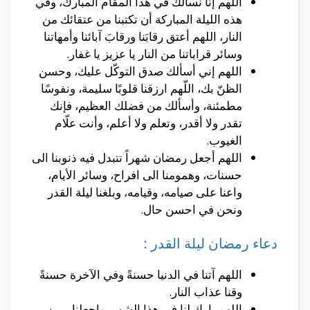
اللهم إنا نسألك في هذا المقام المبارك، وفي
هذه الليلة المباركة أن تكتبنا من عتقائك من
النار، اللهم أعتق رقابَنا ورقابَ آبائنا وأمهاتنا
وسائر قراباتنا من النار يا عزيز يا غفار.
اللهم إني أسألك صدق التوكّل عليك، وحسن
الظنّ بك، اللّهم ارزقنا قلوبًا سليمة، ونفوسًا
مطمئنة، وأسألك من فضلك العظيم، فإنك
تقدر ولا أقدر، وتعلم ولا أعلم، وأنت علّام
الغيوب.
اللهم أجعل رمضان شهراً تتبدل فيه ذنوبنا الى
حسنات، وهمومنا الى افراح، وسائر الأيام،
واعنا على صيامه، وقيامه، وبلغنا ليلة القدر
ونحن في احسن حال.
دعاء رمضان ليلة القدر :
اللهم آتنا في الدنيا حسنةً وفي الآخرة حسنةً
وقنا عذاب النار.
اللهم بارك لنا في هذا الشهر، واجعلنا ممن