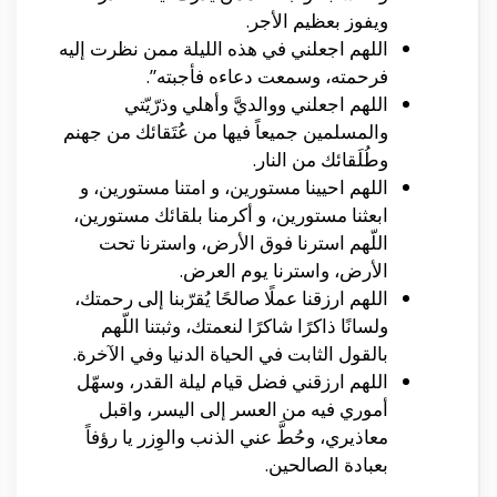
ويفوز بعظيم الأجر.
اللهم اجعلني في هذه الليلة ممن نظرت إليه
فرحمته، وسمعت دعاءه فأجبته”.
اللهم اجعلني ووالديَّ وأهلي وذرّيّتي
والمسلمين جميعاً فيها من عُتَقائك من جهنم
وطُلَقائك من النار.
اللهم احيينا مستورين، و امتنا مستورين، و
ابعثنا مستورين، و أكرمنا بلقائك مستورين،
اللّهم استرنا فوق الأرض، واسترنا تحت
الأرض، واسترنا يوم العرض.
اللهم ارزقنا عملًا صالحًا يُقرّبنا إلى رحمتك،
ولسانًا ذاكرًا شاكرًا لنعمتك، وثبتنا اللّهم
بالقول الثابت في الحياة الدنيا وفي الآخرة.
اللهم ارزقني فضل قيام ليلة القدر، وسهّل
أموري فيه من العسر إلى اليسر، واقبل
معاذيري، وحُطَّ عني الذنب والوِزر يا رؤفاً
بعبادة الصالحين.