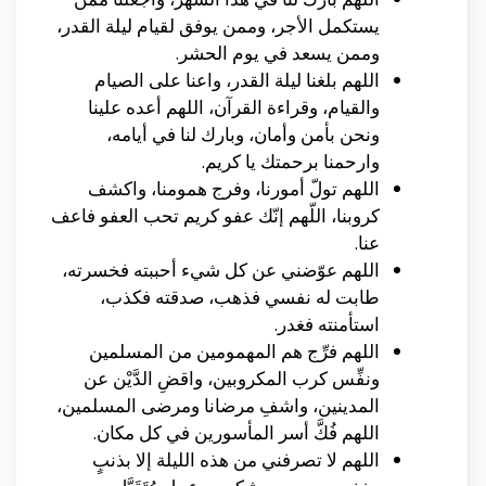
يستكمل الأجر، وممن يوفق لقيام ليلة القدر،
وممن يسعد في يوم الحشر.
اللهم بلغنا ليلة القدر، واعنا على الصيام
والقيام، وقراءة القرآن، اللهم أعده علينا
ونحن بأمن وأمان، وبارك لنا في أيامه،
وارحمنا برحمتك يا كريم.
اللهم تولّ أمورنا، وفرج همومنا، واكشف
كروبنا، اللّهم إنّك عفو كريم تحب العفو فاعف
عنا.
اللهم عوّضني عن كل شيء أحببته فخسرته،
طابت له نفسي فذهب، صدقته فكذب،
استأمنته فغدر.
اللهم فرِّج هم المهمومين من المسلمين
ونفِّس كرب المكروبين، واقضِ الدَّيْن عن
المدينين، واشفِ مرضانا ومرضى المسلمين،
اللهم فُكَّ أسر المأسورين في كل مكان.
اللهم لا تصرفني من هذه الليلة إلا بذنبٍ