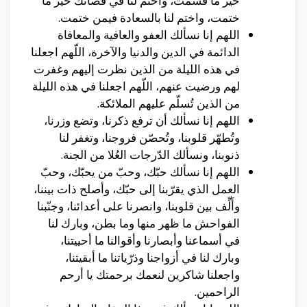
خير ما قسمت، واختم لنا في قضائك خير ما
ختمت، واختم لنا بالسعادة فيمن ختمت.
اللهم إنا نسألك العفو والعافية والمعافاة
الدائمة في الدين والدنيا والآخرة، اللّهم اجعلنا
في هذه الليلة من الذين نظرت إليهم وغفرت
لهم ورضيت عنهم، اللّهم اجعلنا في هذه الليلة
من الذين تُسلّم عليهم الملائكة.
اللهم إنا نسألك أن ترفع ذكرنا، وتضع وزرنا،
وتُطهّر قلوبنا، وتُحصّن فروجنا، وتغفر لنا
ذنوبنا، ونسألك الدّرجات العُلا من الجنة.
اللهم إنا نسألك حبّك، وحبّ من يحبّك، وحبّ
العمل الذي يقرّبنا إلى حبّك، وأصلح ذات بيننا،
وأَلِّف بين قلوبنا، وانصرنا على أعدائنا، وجنّبنا
الفواحش ما ظهر منها وما بطن، وبارك لنا
في أسماعنا وأبصارنا وأقوالنا ما أحييتنا،
وبارك لنا في أزواجنا وذرّياتنا ما أبقيتنا،
واجعلنا شاكرين لنعمك برحمتك يا أرحم
الراحمين.