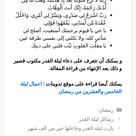
لَّدُنكَ رَحْمَةً، إِنَّكَ أَنتَ الْوَهَّابُ.
رَبِّ اشْرَحْ لِي صَدْرِي، وَيَسِّرْ لِي أَمْرِي، وَاحْلُلْ
عُقْدَةً مِّن لِّسَانِي، يَفْقَهُوا قَوْلِي.
يا حي يا قيوم برحمتك أستغيث، أصلح لي
شأني كله، ولا تكلني إلى نفسي طرفة عين.
يا مقلِّبَ القلوبِ ثبِّت قلبي على دينِكَ
و يمكنك أن تتعرف على دعاء ليلة القدر مكتوب قصير
و ذلك بعد الإنتهاء من قراءة المقالة.
يمكنك أيضا قراءة على موقع تدوينات :
اعمال ليلة
الخامس والعشرين من رمضان
التصنيفات
رمضان
رسائل ليلة القدر
يارب ليلة القدر وجاعلها خير من الف شهر