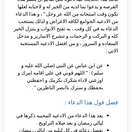
الفرصه و يدعوا بما لديه من الخير له و لاحبابه لعلها
تكون وقت استجابه من الله عز وجل ” ، و هذا الدعاء
من الادعيه الجوامع لكافه الاغراض و لذلك يستحب
الدعاء به في كل وقت ، به تفتح الابواب و يتنزل الخير
كله و البركت و الرحمات و تنشرح الاسارير و مدخل
السعاده و السرور ، و من افضل الادعيه المستحبه
الاتي :
عن ابن عباس عن النبي (صلي الله عليه و
سلم ) : ” اللهم قوني في علي اقامه امرك و
اوزعني لاداء شكرك بكرمك و احفظني
بحفظك و سترك باابصر الناظرين ” .
فضل قول هذا الدعاء :
يعد هذا الدعاء من الادعيه المحببه ذكرها في
ليالي رمضان و بعد صلاه التراويح .
يفضل دعائه في كل ليليه من ليالي رمضان