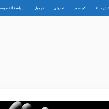
قش حناء
كم سعر
تجربتى
تجميل
سياسة الخصوصي