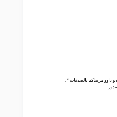
و داوو مرضاكم بالصدقات ” .
دور .