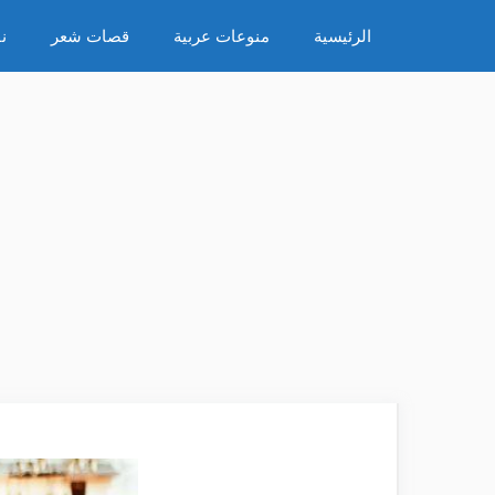
نتقل
الرئيسية
منوعات عربية
قصات شعر
ن
لى
لمحتوى