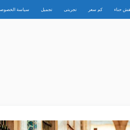
قش حناء
كم سعر
تجربتى
تجميل
سياسة الخصوصي