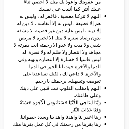
من عقوبتك وأعوذ بك منك لا أحصي ثناءً
عليك أنتن كما أثنيت على نفسك.
اللهم لا تتركنا معصية ، فاغفر له ، وليس له
هم إلا قطيعة ، ليس له إلا أنفاسه ، لا دين له
إلا دينه ، ليس عليه دين غير قضيته. لا مشقة
بدون رضاه ستره لا يبتل الا لخيره لا مريض
شفي ولا ميت ولا عدو الا رحمته انت دمرته لا
مجاهد ولا انتصار ولا ظلم له ولا نصرة. له
ليس قاسيا لا خسارة إلا انتصاره ونهبه وفي
الدنيا والآخرة حيث لنا الخير في الدنيا
والآخرة. لا داعي لك ، لكنك تساعدنا على
تعويضه وتسهيله. برحمتك يا رحيم.
اللهم يامقلب القلوب ثبت قلبي على دينك
وعلى طاعتك.
رَبَّنَا آتِنَا فِي الدُّنْيَا حَسَنَةً وَفِي الْآخِرَةِ حَسَنَةً
وَقِنَا عَذَابَ النَّارِ.
ربنا اغفر لنا واهدنا واهد بنا وسدد خطواتنا.
ربنا يقربنا من رحمتك في كل عمل يقربنا منك