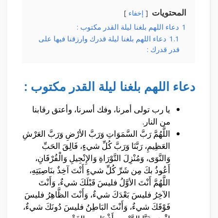
المحتويات
إخفاء
1
دعاء اللهم بلغنا ليلة القدر مكتوب :
1.1
دعاء اللهم بلغنا ليلة قدرك وارزقنا فيها على
قدر قدرك :
دعاء اللهم بلغنا ليلة القدر مكتوب :
يا رب تولى أمرنا، وفك أسرنا، وأعتق رقابنا
من النار.
اللَّهُمَّ رَبَّ السَّمَوَاتِ وَرَبَّ الأرْضِ وَرَبَّ العَرْشِ
العَظِيمِ، رَبَّنَا وَرَبَّ كُلِّ شيءٍ، فَالِقَ الحَبِّ
وَالنَّوَى، وَمُنْزِلَ التَّوْرَاةِ وَالإِنْجِيلِ وَالْفُرْقَانِ،
أَعُوذُ بكَ مِن شَرِّ كُلِّ شيءٍ أَنْتَ آخِذٌ بنَاصِيَتِهِ،
اللَّهُمَّ أَنْتَ الأوَّلُ فليسَ قَبْلَكَ شيءٌ، وَأَنْتَ
الآخِرُ فليسَ بَعْدَكَ شيءٌ، وَأَنْتَ الظَّاهِرُ فليسَ
فَوْقَكَ شيءٌ، وَأَنْتَ البَاطِنُ فليسَ دُونَكَ شيءٌ،