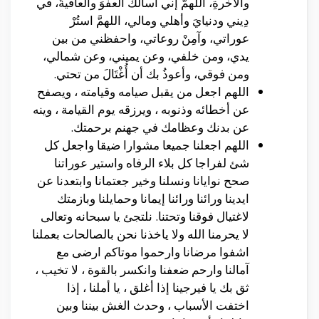
والآخرةِ، اللهمَّ إني أسألُك العفوَ والعافيةَ، في
دِيني ودنيايَ وأهلي ومالي، اللهمَّ استُرْ
عوراتي، وآمِنْ روعاتي، واحفظني من بين
يدي، ومن خلفي، وعن يميني، وعن شمالي،
ومن فوقي، وأعوذُ بك أن أُغْتَالَ من تحتي.
اللهم اجعل من يقبل صيامه وقيامته ، ويصفح
عن أخطائه وذنوبه ، ويرزقه يوم القيامة ، وينه
عن بدنك وعظامك في جهنم برحمتك.
اللهم اجعلنا جميعا مشوارا ضيقا واجعل كل
شئ لفراجا كل بلاء الرفاه واستير عوراتنا
صحح نوايانا ونسلنا وخير جعتمانا وابتعدنا عن
ايدينا ورائنا ورائنا إيمانا وحمايلنا وبازمتك
لاغتيال فوقنا وتحتنا. نلتجئ يا سبحانه وتعالى
لا يحرمنا الله ولا ياخذنا نحن بالصالحات بعملنا
اشفوا مرضانا وارحموا موتاكم ارضى مع
آمالنا وارحم ضعفنا وانكسر بالقوة ، لا تخيب ،
ثق بك يا فيرجينا إذا أغلق ، يا أملنا ، إذا
اختفت الأسباب ، وحدث الغش بيننا وبين