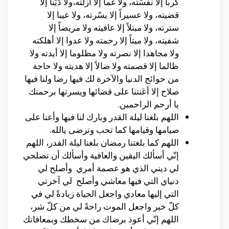
كرباً إلا نفَّسْته، ولا غما إلا أزلته،ولا دَيْناً إلا
قضيته، ولا عسيراً إلا يسّرته، ولا عيبا إلا
سترته، ولا مبتلاً إلا عافيته ولا مريضاً إلا
شفيته، ولا ميتاً إلا رحمته ولا عدوا إلا أهلكته
ولا مجاهدا إلا نصرته ولا مظلوما إلا أيدته ولا
ظالما إلا قصمته ولا ضالاً إلا هديته ولا حاجة
من حوائج الدنيا والآخرة لك فيها رضا ولنا فيها
صلاح إلا أعَنتنا على قضائها ويسرتها برحمتك
يا أرحم الراحمين.
اللهم بلغنا ليلة القدر وبارك لنا فيها وأعنا على
صيامها وقيامها كما تحب وترضى يالله.
اللهم كما بلغتنا رمضان بلغنا ليلة القدر، اللهم
إنّي أسألك اليقين والعافية وأسألك أن تصلحي
لي ديني الذي هو عصمة أمري وأصلح لي
دنياي التي فيها معاشي وأصلح لي آخرتي
التي إليها معادي واجعل الحياة زيادةً لي في
كلّ خير واجعل الموت راحةً لي من كلّ شر،
اللهم إنّي أعوذ برضاك من سخطك وبمعافاتك