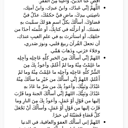
اقْضِ عَنَّا الدَّيْنَ، وَأَغْنِنَا مِنَ الفَقْرِ.
اللَّهمَّ إنِّي عَبدُك، وابنُ عبدِك، وابنُ أمتِك،
ناصِيَتي بيدِكَ، ماضٍ فيَّ حكمُكَ، عدْلٌ فيَّ
قضاؤكَ، أسألُكَ بكلِّ اسمٍ هوَ لكَ سمَّيتَ بهِ
نفسَك، أو أنزلْتَه في كتابِكَ، أو علَّمتَه أحدًا من
خلقِك، أو استأثرتَ بهِ في علمِ الغيبِ عندَك،
أن تجعلَ القُرآنَ ربيعَ قلبي، ونورَ صَدري،
وجَلاءَ حَزَني، وذَهابَ هَمِّي.
اللهمَّ إنِّي أسألُكَ مِنَ الخيرِ كلِّهِ عَاجِلِه وآجِلِه
ما عَلِمْتُ مِنْهُ وما لمْ أَعْلمْ، وأعوذُ بِكَ مِنَ
الشَّرِّ كلِّهِ عَاجِلِه وآجِلِه ما عَلِمْتُ مِنْهُ وما لمْ
أَعْلمْ، اللهمَّ إنِّي أسألُكَ من خَيْرِ ما سألَكَ مِنْهُ
عَبْدُكَ ونَبِيُّكَ، وأعوذُ بِكَ من شرِّ ما عَاذَ بهِ
عَبْدُكَ ونَبِيُّكَ، اللهمَّ إنِّي أسألُكَ الجنةَ وما قَرَّبَ
إليها من قَوْلٍ أوْ عَمَلٍ، وأعوذُ بِكَ مِنَ النارِ وما
قَرَّبَ إليها من قَوْلٍ أوْ عَمَلٍ، وأسألُكَ أنْ تَجْعَلَ
كلَّ قَضَاءٍ قَضَيْتَهُ لي خيرًا.
اللهمَّ إني أسألُك العفوَ والعافيةَ، في الدنيا