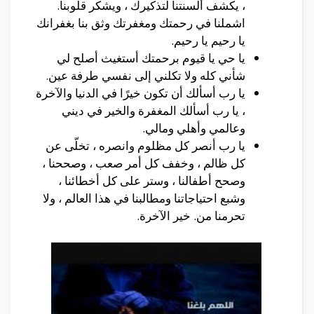
، يكشف ألسنتنا لتذكيرك ، ويشكر قلوبنا.
اشملنا في رحمتك ومغفرتك وثق بنا بغفرانك
يا رحيم يا رحيم.
يا حي يا قيوم برحمتك أستغيث أصلح لي
شأني كله ولا تكلني إلى نفسي طرفة عين.
يا رب أسألك أن تكون خيرًا في الدنيا والآخرة
، يا رب أسألك المغفرة والخير في ديني
وعالمي وأهلي ومالي.
يا رب أنصر كل مظلوم وانصره ، تخلّى عن
كل ظالم ، وخفف كل أمر صعب ، وصححنا ،
وصحح أطفالنا ، وستر على كل أخطائنا ،
وشبع احتياجاتنا ومطالبنا في هذا العالم ، ولا
تحرمنا من. خير الآخرة.