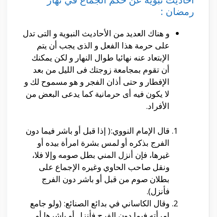
رمضان :
و هناك العديد من الأحاديث النبوية و التى تدل
على حرمة هذا الفعل و الذى يجب أن يتم
الإبتعاد عنه نهائيا طوال النهار و لكن يمكنك
أن تقوم بمجامعة زوجتك فى الليل من بعد
الإفطار و حتى أذان الفجر و هو مسموح لك و
لا يكون فيه أى حرمانية كما يدعى البعض من
الأفراد.
قال الإمام النووي:( إذا قبل أو باشر فيما دون
الفرج بذكره أو لمس بشرة امرأة بيده أو
غيرها، فإن أنزل المني بطل صومه وإلا فلا،
ونقل صاحب الحاوي وغيره الإجماع على
بطلان صوم من قبل أو باشر دون الفرج
فأنزل).
وقال الكاساني في بدائع الصنائع: (ولو جامع
امرأته فيما دون الفرج فأنزل أو باشرها أو