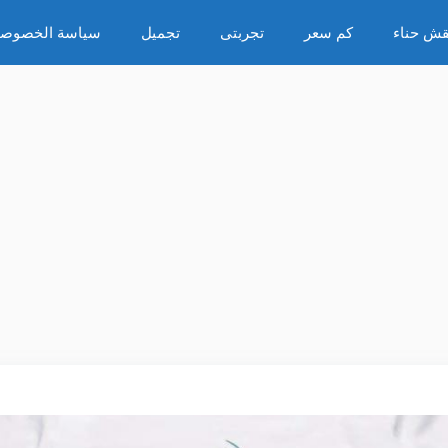
قش حناء
كم سعر
تجربتى
تجميل
سياسة الخصوصي