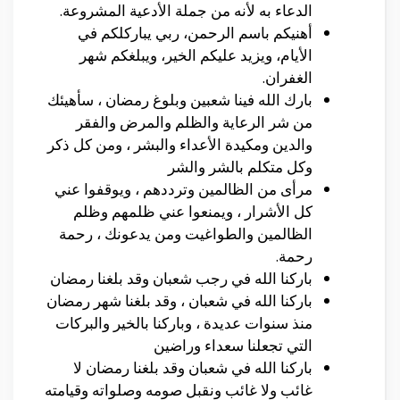
الدعاء به لأنه من جملة الأدعية المشروعة.
أهنيكم باسم الرحمن، ربي يباركلكم في
الأيام، ويزيد عليكم الخير، ويبلغكم شهر
الغفران.
بارك الله فينا شعبين وبلوغ رمضان ، سأهيئك
من شر الرعاية والظلم والمرض والفقر
والدين ومكيدة الأعداء والبشر ، ومن كل ذكر
وكل متكلم بالشر والشر
مرأى من الظالمين وترددهم ، ويوقفوا عني
كل الأشرار ، ويمنعوا عني ظلمهم وظلم
الظالمين والطواغيت ومن يدعونك ، رحمة
رحمة.
باركنا الله في رجب شعبان وقد بلغنا رمضان
باركنا الله في شعبان ، وقد بلغنا شهر رمضان
منذ سنوات عديدة ، وباركنا بالخير والبركات
التي تجعلنا سعداء وراضين
باركنا الله في شعبان وقد بلغنا رمضان لا
غائب ولا غائب ونقبل صومه وصلواته وقيامته