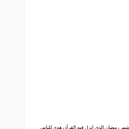
 {شهر رمضان الذي انزل فيه القرآن هدي للناس