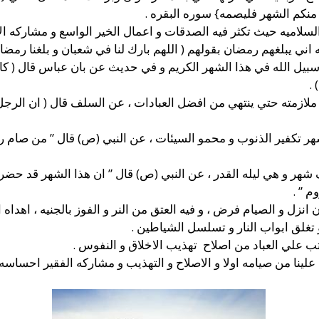
منكم الشهر فليصمه} سوره البقره .
السلاميه حيث تكثر فيه الصدقات و اعمال الخير الواسع و مشاركه الاغ
 اني يبلغهم رمضان بقولهم ( اللهم بارك لنا في شعبان و بلغنا رمضان
بيل الله في هذا الشهر الكريم و في حديث عن بان عباس قال ( كا
.
 ملازمته حتي ينتهي من افضل العبادات ، عن السلف قال ( ان الر
ر تكفير الذنوب و محمو السيئات ، عن النبي (ص) قال ” من صام رمض
ف شهر و هي ليله القدر ، عن النبي (ص) قال ” ان هذا الشهر قد حض
م ” .
 انزل و الصيام فرض ، و فيه العتق من النر و الفوز بالجنيه ، اهداه ا
و تغلق ابواب النار و تسلسل الشياطين .
ب علي العباد من اصلاح تهذيب الاخلاق و النفوس .
ينا من صيامه اولا و الاصلاح و التهذيب و مشاركه الفقير احساسه