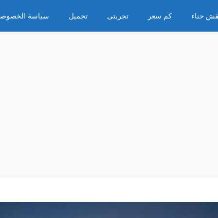
قش حناء
كم سعر
تجربتى
تجميل
سياسة الخصوصي