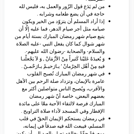
من لم يَدَع قول الزّور والعمل به، فليس لله
حاجة في أن يضع طعامه وشرابه .
إذا أراد المسلم أن يتزوّد من الخير ويكون
صيامه مثل أجر صيام الدهر، فما عليه إلّا أن
يتبع صيام شهر رمضان المبارك بستة أيام من
شهر شوال كما كان يفعل النبي -عليه الصلاة
والسلام- والصحابة -رضوان الله عليهم-.
وَ يُعيدَهٌ عَليْنا كَثيراً مِنْ الأزْمَانْ , وَ لآ يَجْعلْنـا
فيهِ مِنْ أهْل الحِرْمانْ ’ يـارَحيـمْ يـارَحْمـنْ .
في شهر رمضان المبارك تُصبح القلوب
عامرة بالإيمان، وتزداد صلة الرحم بين الأهل
والأقرب، ويُصبح الناس متواصلين أكثر مع
بعضهم البعض، خاصة أنّ شهر رمضان
المبارك فرصة لالتقاء الأحبة معًًا على مائدة
الإفطار وفي المسجد لأداء صلاة التراويح .
في رمضان يستحكم الإيمان الحقّ في قلب
المسلم، فيبعث الله فيه صدقاً في إيمانه،
ومعرفةً حقّةً بخالقه تصل بالعبد إلى أن يكون