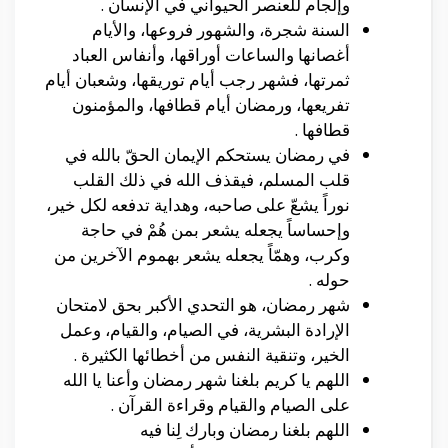
وإلجام للعنصر الحيواني في الإنسان .
السنة شجرة، والشهور فروعها، والأيام
أغصانها والساعات أوراقها، وأنفاس العباد
ثمرتها، فشهر رجب أيام توريقها، وشعبان أيام
تفريعها، ورمضان أيام قطافها، والمؤمنون
قطافها .
في رمضان يستحكم الإيمان الحقّ بالله في
قلب المسلم، فيقذف الله في ذلك القلب
نوراً يشعّ على صاحبه، وهداية تدفعه لكل خير،
وإحساساً يجعله يشعر بمن هُمْ في حاجة
وكرب، وهمّاً يجعله يشعر بهموم الآخرين من
حوله .
شهر رمضان، هو التحدي الأكبر بحق لامتحان
الإرادة البشرية، في الصيام، والقيام، وعمل
الخير، وتنقية النفس من أخطائها الكثيرة .
اللهم يا كريم بلغنا شهر رمضان وأعنا يا الله
على الصيام والقيام وقراءة القرآن .
اللهم بلغنا رمضان وبارك لِنا فيه