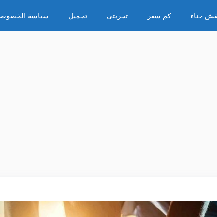
قش حناء
كم سعر
تجربتى
تجميل
سياسة الخصوصي