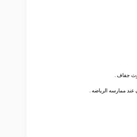
وث جفاف .
عند ممارسه الرياضه .