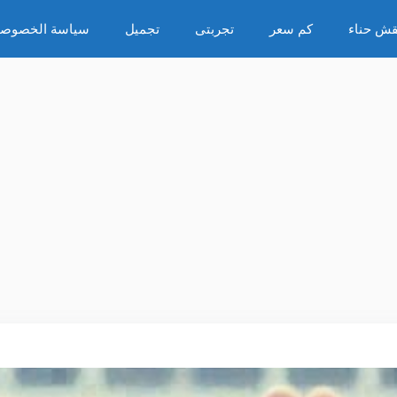
قش حناء
كم سعر
تجربتى
تجميل
سياسة الخصوصي