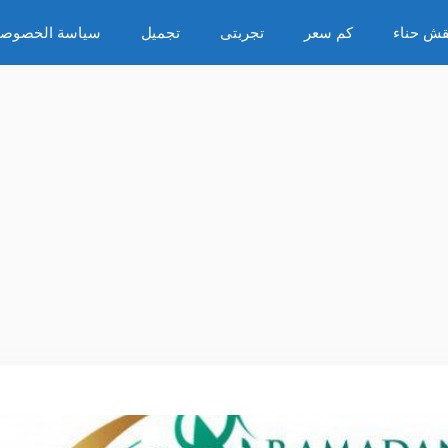
قش حناء
كم سعر
تجربتى
تجميل
سياسة الخصوصي