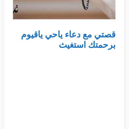
قصتي مع دعاء ياحي ياقيوم
برحمتك استغيث