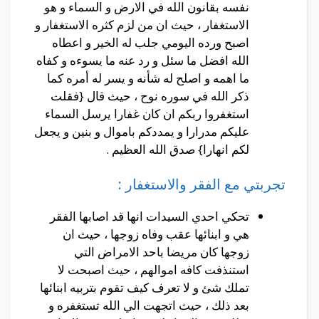
نفسه بقانون الله في الارض و السماء و هو
الاستغفار ، حيث ان من لزم كثره الاستغفار و
اصبح ورده اليومي جلب له الخير و اعطاه
الله افضل ما سئل و رد عنه ما يسوءه و كفاه
ما اهمه و اصلح له شأنه و يسر له أمره كما
ذكر الله في سوره نوح ، حيث قال {فقلت
استغفروا ربكم ان كان غفارا يرسل السماء
عليكم مدرارا و يمددكم باموال و بنين و يجعل
لكم انهارا} صدق الله العظيم .
تجربتي مع الفقر والاستغفار :
تحكي احدي السيدات انها قد اصابها الفقر
هي و ابنائها عقب وفاه زوجها ، حيث ان
زوجها كان مريضا باحد الامراض التي
استنذفت كافه اموالهم ، حيث اصبحت لا
تملك شئ و لا تعرف كيف تقوم بتربيه ابنائها
بعد ذلك ، حيث اتجهت الي الله تستغفره و