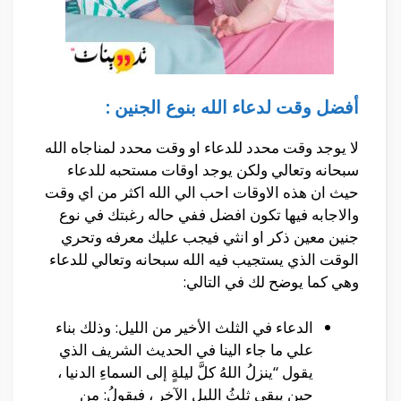
أفضل وقت لدعاء الله بنوع الجنين :
لا يوجد وقت محدد للدعاء او وقت محدد لمناجاه الله
سبحانه وتعالي ولكن يوجد اوقات مستحبه للدعاء
حيث ان هذه الاوقات احب الي الله اكثر من اي وقت
والاجابه فيها تكون افضل ففي حاله رغبتك في نوع
جنين معين ذكر او انثي فيجب عليك معرفه وتحري
الوقت الذي يستجيب فيه الله سبحانه وتعالي للدعاء
وهي كما يوضح لك في التالي:
الدعاء في الثلث الأخير من الليل: وذلك بناء
علي ما جاء الينا في الحديث الشريف الذي
يقول “ينزلُ اللهُ كلَّ ليلةٍ إلى السماءِ الدنيا ،
حين يبقى ثلثُ الليلِ الآخرِ ، فيقولُ: من