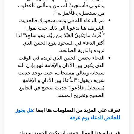
يدعوني فأستجيبُ له ، من يسألني فأعطيه ،
من يستغفرُني فأغفرُ له “.
قم بالدعاء الله في وقت سجودك فالحديث
الشريف هنا يدعونا الي ذلك حيث يقول:
“أَقْرَبُ ما يَكونُ العَبْدُ مِن رَبِّهِ، وهو ساجِدٌ” لذا
أكثر الدعاء في السجود بنوع الجنين الذي
تريده والذرية الصالحة.
الدعاء بجنس الجنين الذي تريده في الوقت
الذي يكون بين الأذان والإقامة فهو بإذن الله
سبحانه وتعالي مستجاب، حيث يوجد حديث
شريف يقول: “الدُّعاءُ بين الأذانِ و الإقامةِ
مُستجابٌ، فادْعوا” حديث صحيح في الجامع
الصحيح وتخريج المسند.
تعرف علي المزيد من المعلومات هنا ايضا :
هل يجوز
للحائض الدعاء يوم عرفة
في نهايه هذا المقال نتمني ان يكون الجميع استفاد