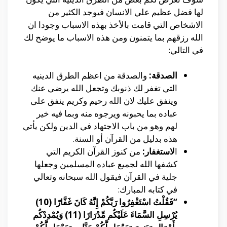
لها فضل عظيم علي الانسان فيوجد الكثير من
الاشخاص التي قامت بالأخذ بهذه الاسباب وجودا ان
الله رزقهم بما يتمنون ومن هذه الاسباب ما يوضح لك
في التالي:
الصدقة:
والصدقة من اعظم الطرق الدينيه
التي تغفر لك ذنوبك وتجعل الله يرضي عنك
وينفق عليك لان الله رحيم وكريم ينفق على
عباده بما يحبونه ويرجوه منه وبما فيه خير
لهم وهو من باب الاجتهاد في الدين ولكن يأتي
هذه بدليل من القرآن أو السنة.
ا
لاستغفار:
من كنوز القرآن الكريم التي
كشفها الله لجميع عباده المسلمين وجعلها
جلية في القرآن فيقول الله سبحانه وتعالي
في كتابه المبارك:
“فَقُلْتُ اسْتَغْفِرُوا رَبَّكُمْ إِنَّهُ كَانَ غَفَّارًا (10)
يُرْسِلِ السَّمَاءَ عَلَيْكُم مِّدْرَارًا (11) وَيُمْدِدْكُم