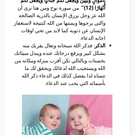
بِأَمْوَالٍ وَبَنِينَ وَيَجْعَل لَّكُمْ جَنَّاتٍ وَيَجْعَل لَّكُمْ
أَنْهَارًا (12)”
من سورة نوح ومن هنا نرى أن
الله عز وجل يرزق الإنسان بالذرية الصالحه
والتي يرجوها ويمنتها من الله كنتيجة لاستغفار
الإنسان عن ذنوبه كما لابد من تحي اوقات
اجابه الدعاء.
الذكر
: فذكر الله سبحانه وتعال يقربك منه
بشكل كبير ويرفع درجاتك عنده ويبدل سيئاتك
بحسنات وبالتالي تكن أقرب منزلة ومكانه من
الله ويستجيب الله لدعائك ويحقق لك ما
تتمناه لذا يفضل كذلك في الدعاء ذكر الله
بأسمائه التي يحب عند الدعاء.