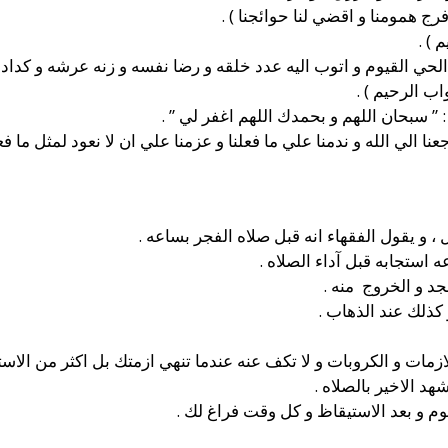
و فرج همومنا و اقضي لنا حوائجنا ) .
 ) .
و الحي القيوم و اتوب اليه عدد خلقه و رضا نفسه و زنه عرشه و كداد ك
ب الرحيم ) .
: ” سبحان اللهم و بحمدك اللهم اغفر لي ” .
عنا الي الله و ندمنا علي ما فعلنا و عزمنا علي ان لا نعود لمثل ما فعلن
، و يقول الفقهاء انه قبل صلاه الفجر بساعه .
 استجابه قبل آداء الصلاه .
 و الخروج منه .
ذلك عند الذهاب .
مات و الكروبات و لا تكف عنه عندما تنهي ازمتك بل اكثر من الاست
هد الاخير بالصلاه .
م و بعد الاستيقاظ و كل وقت فراغ لك .