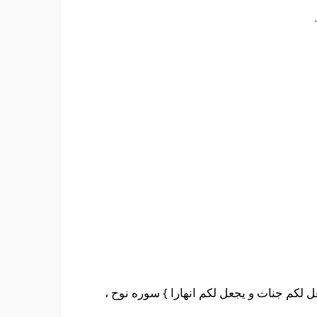
ل لكم جنات و يجعل لكم انهارا } سوره نوح ،