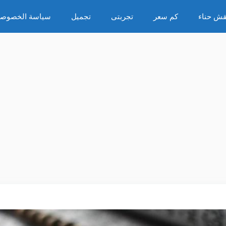
قش حناء
كم سعر
تجربتى
تجميل
سياسة الخصوصي