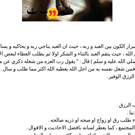
الكون بين العبد و ربه ، حيث ان العبد يناجي ربه و يحاكيه و يساله
له ، حيث يتقم العبد بالثناء و الشكر اولا ثم يطلب العطاء لبعض الاس
صلي الله عليه و سلم ) قال : ” يقول رب العزه من شغله ذكري عن م
 فمن شغل نفسه به من اجل الله يعطيه الله اكثر مما طلب و سال .
لرزق الوفير .
 الرزق .
ا .
ء طلب رق او زواج او صحه او ذريه صالحه .
لمجتمع ، كما يعطر لسانه بافضل الاحاديث و الاقوال .
 البصيره و التدبير اثناء مواجه كافه صعوبات الحياه .