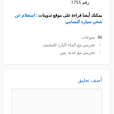
رقم 1755.
يمكنك أيضا قراءة على موقع تدوينات :
استعلام عن
شحن سياره البسامي
التصنيفات
منوعات
تجربتي مع الماء البارد للتنحيف
تجربتي مع عدية يس
أضف تعليق
تعليق