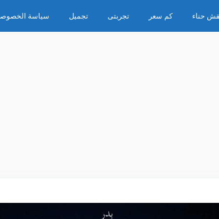
قش حناء
كم سعر
تجربتى
تجميل
سياسة الخصوصي