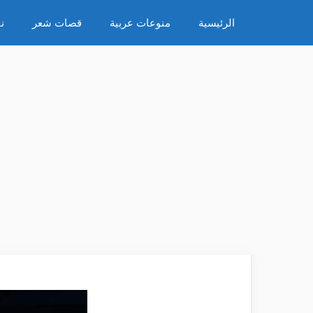
نتقل
الرئيسية
منوعات عربية
قصات شعر
ن
لى
لمحتوى