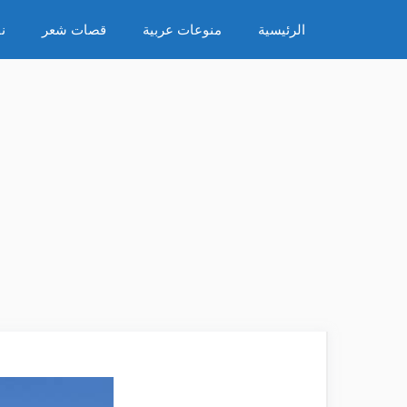
نتقل
الرئيسية
منوعات عربية
قصات شعر
ن
لى
لمحتوى