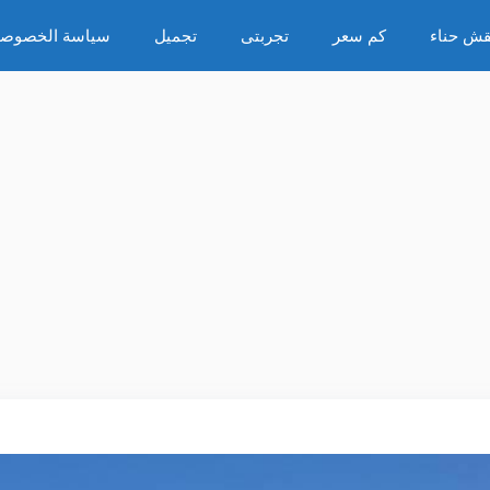
قش حناء
كم سعر
تجربتى
تجميل
سياسة الخصوصي