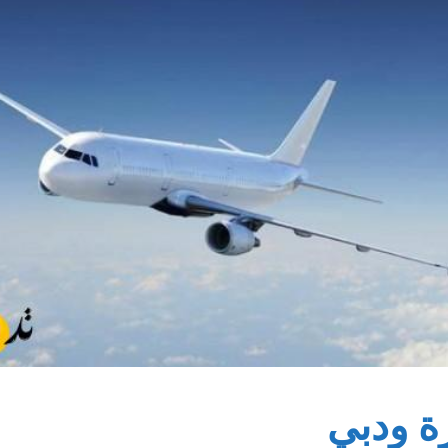
ة ودبي