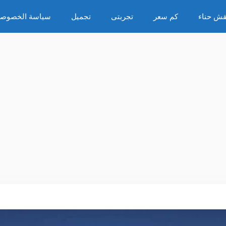
قش حناء
كم سعر
تجربتى
تجميل
سياسة الخصوصي