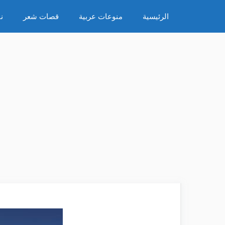
نتقل
الرئيسية
منوعات عربية
قصات شعر
ن
لى
لمحتوى