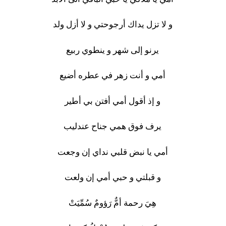
و لا تزل يداك أرجوحتي و لا أزل ولد
يرنو إلى شهر و ينطوي ربيع
أمي و أنت زهر في عطره أضيع
و إذ أقول أمي أفتن بي أطير
يرف فوق همي جناح عندليب
أمي يا نبض قلبي نداي إن وجعت
و قبلتي و حبي أمي إن ولعت
هِيَ رحمة أمٌّ رَؤومٌ سُمِّيَتْ