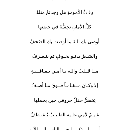
دِفْءُ الأمومةِ هل وجدتمْ مثلهُ
كلُّ الأمانِ تحِسُّهُ في حضنها
أوصى بك اللهُ ما أوصت بك الصُحفُ
والشـعرُ يدنـو بخـوفٍ ثم ينـصرفُ
مــا قــلتُ والله يـا أمـي بـقـافــيـةٍ
إلا وكـان مــقـامـاً فــوقَ مـا أصـفُ
يَخضرُّ حقلُ حروفي حين يحملها
غـيـمٌ لأمي علـيه الطـيـبُ يُـقتـطفُ
أمي يا ملاكي يا حبي الباقي الى الأبد