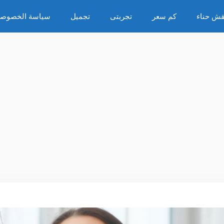
قش حناء
كم سعر
تجربتى
تجميل
سياسة الخصوصي