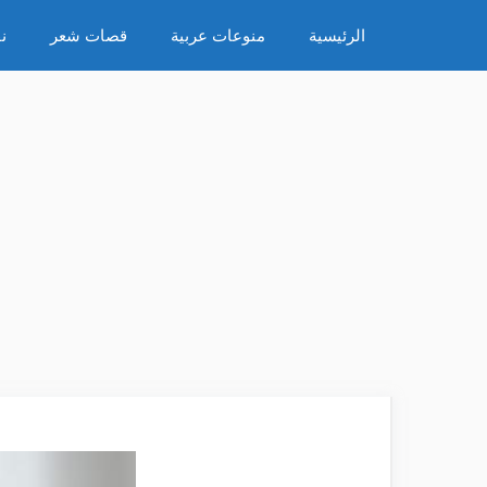
نتقل
الرئيسية
منوعات عربية
قصات شعر
ن
لى
لمحتوى