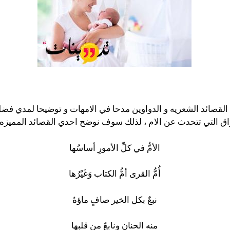
لقصائد الشعريه و الدواوين مدحا في الامهات و توضيحا لمدي فضلهم
اق التي تتحدث عن الام ، لذلك سوف نوضح احدي القصائد المميزه ا
الأمُّ في كلِّ الأمورِ أساسُها
أُمُّ القرى أمُّ الكتاب وَغَيْرُها
نبعٌ بكل الخير صافٍ ماؤهُ
منه الحنان ونابعٌ من قلبها