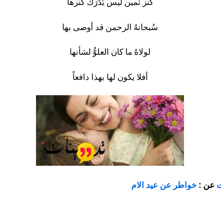
كنز ثمين ليس يُدْرَكُ كنزها
سُبحانهُ الرحمن قد أوصى بها
لولاهُ ما كان العلوُّ لشأنها
أفلا يكون لها بهذا دافعاً
ت
عن :
خواطر عن عيد الام