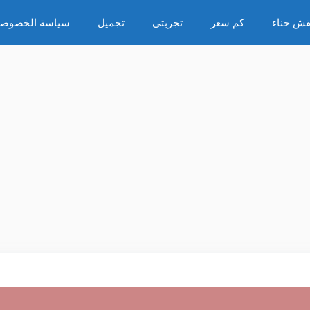
قش حناء
كم سعر
تجربتى
تجميل
سياسة الخصوصي