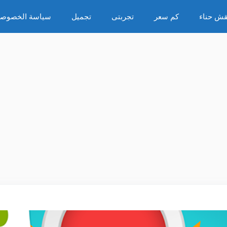
قش حناء
كم سعر
تجربتى
تجميل
سياسة الخصوصي