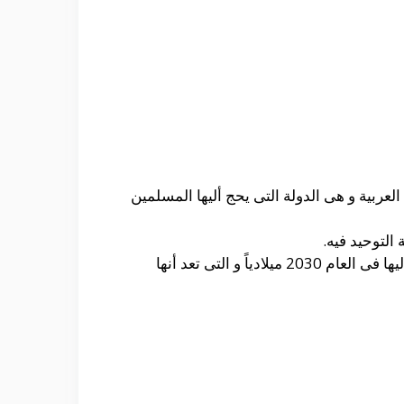
العربية و هى الدولة التى يحج أليها المسلمين
 التوحيد فيه.
و يعد أن العلم يربط بين الماضى و الحاضر من خلال نظرة التطور الكبير التى ترغب المملكة فى الوصول أليها فى العام 2030 ميلادياً و التى تعد أنها