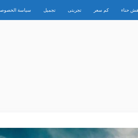
قش حناء
كم سعر
تجربتى
تجميل
سياسة الخصوصي