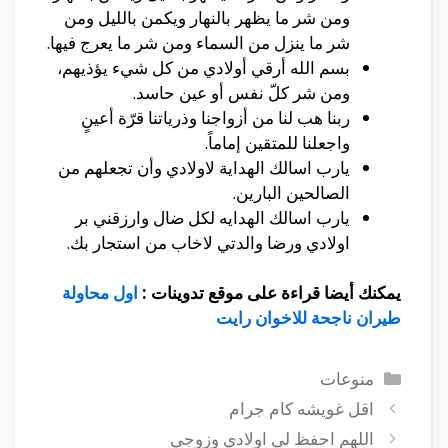
ومن شر ما يظهر بالنهار ويكمن بالليل ومن
شر ما ينزل من السماء ومن شر ما يعرج فيها.
بسم الله أرقي أولادي من كل شيء يؤذيهم،
ومن شر كلّ نفس أو عين حاسد.
ربنا هب لنا من أزواجنا وذرياتنا قرّة أعينٍ
واجعلنا للمتقين إماماً.
يارب اسالك الهداية لاولادي وأن تجعلهم من
الصالحين البارين.
يارب اسالك الهدايه لكل ضال وارزقني بر
اولادي ورضا والدتي لاخاب من استجار بك.
يمكنك أيضا قراءة على موقع تدوينات :
اول محاولة
طيران ناجحة للاخوان رايت
التصنيفات
منوعات
اقل غويشه كام جرام
اللهم احفظ لي اولادي وزوجي