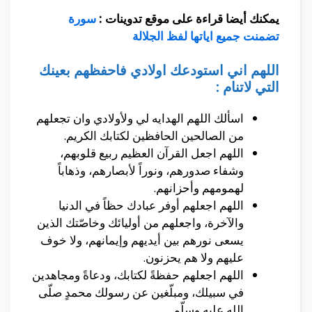
يمكنك أيضا قراءة على موقع تدوينات :
سورة
تضمنت جميع اياتها لفظ الجلالة
اللهم اني استودعك اولادي فاحفظهم بعينك
التي لاتنام :
اسألك اللهم الهدايه لي ولأولادي وان تجعلهم
من الصالحين الحافظين لكتابك الكريم.
اللهم اجعل القرآن العظيم ربيع قلوبهم،
وشفاء صدورهم، ونوراً لأبصارهم، وذهاباً
لهمومهم وأحزانهم.
اللهم اجعلهم أوفر عبادك حظاً في الدنيا
والآخرة، واجعلهم من أوليائك وخاصّتك الذين
يسعى نورهم بين أيديهم وإيمانهم، ولا خوف
عليهم ولا هم يحزنون.
اللهم اجعلهم حفظةً لكتابك، ودعاةً ومجاهدين
في سبيلك، ومبلّغين عن رسولك محمدٍ صلّى
الله عليه وسلّم.