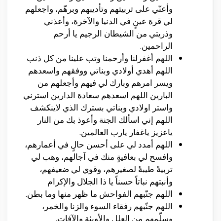
وأعنّي على تربيتهم وتأديبهم وبرهّم، واجعلهم
لي قرة عينٍ في الدنيا والآخرة، وأعذني
وذريتي من الشيطان الرجيم يا أرحم
الراحمين.
اللهم أغفرلنا وأرحمنا وتب علينا من كل ذنب
اللهم أهدي أولادي وبناتي ووفقهم واسعدهم
ويسر امرهم وبارك لي فيهم وأجعلهم من
البارين اللهم اسعدهم سعادة الدارين استرني
واستر اولادي وبناتي بسترك الذي لاينكشف
اللهم إني اسألك الجنة وأعوذ بك من النار
ياعزيز ياغفار يارب العالمين.
اللهم أمدد لي على أحسن حالٍ في أعمارهم،
وافسح لي بعافيةٍ منك في آجالهم، وهب لي
تربيةً طيبةً لصغيرهم، وقوي لي ضعيفهم،
وأنبتهم نباتاً حسناً يا ذا الجلال والإكرام
اللهم جنّبهم الفواحش ما ظهر منها وما بطن.
اللهم جنّبهم رفقاء السوء والزنا والخمر،
وسلّمهم من العلل والأوبئة والآفات.