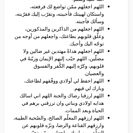
اللهم اجعلهم ممّن تواضع لك فرفعته،
واستكان لهيبتك فأحببته، وتقرّب إليك فقرّبته،
وسألك فأجبته.
اللهم اجعلهم من الذاكرين والمذكورين،
وعلّق قلوبهم بطاعتك، واجعلهم من أوجه من
توجّه اليك وأحبك.
اللهم اجعلهم هداةً مهتدين غير ضالين ولا
مضلّين، اللهم حبّب إليهم الإيمان وزيّنهُ في
قلوبهم، وكرّه إليهم الكُفر والفسوق
والعصيان.
اللهم احفظ لي أولادي ووفّقهم لطاعتك،
وبارك لي فيهم.
اللهم ارزقنا رضاك والجنة اللهم اني اسالك
هدايه اولادي وبناتي وان ترزقني برهم في
الحياة وبعد الممات.
اللهم ارزقهم المعلّم الصالح، والصُحبة الطيبة،
وارزقهم القناعة والرضا، ونزّه قلوبهم عن
التعلّق بمن دُونك، واجعلهم ممّن تحبّهم