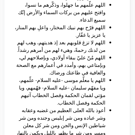
اللهم علّمهم ما جهلوا، وذكّرهم ما نسوا،
وافتح عليهم من بركات السماء والأرض إنّك
سميع الدعاء.
اللهم فرّح بهم نبيك المختار، واعلِ بهم المنار،
يا عزيز يا غفّار.
اللهم لا تزغ قلوبهم بعد إذ هديتهم، وهب لهم
من لدنك رحمةً، وهيء لهم من أمرهم رشداً.
اللهم مُنّ عليّ ببقاء أولادي، وبإصلاحهم لي،
وبإمتاعي بهم، وأمدد في أعمارهم مع الصحة
والعافية في طاعتك ورضاك.
اللهم يا معلّم موسى -عليه السلام- علّمهم،
ويا مفهّم سليمان -عليه السلام- فهّمهم، ويا
مؤتي لقمان الحكمة وفصل الخطاب آتيهم
الحكمة وفصل الخطاب.
أعوذ بالله العلى العظيم من غضبه وعقابه
وشر عباده ومن شر إبليس وجنده ومن شر
شياطين الإنس والجن ومن شر كل معلن
ومسر ومن شر ما يظهر بالليل ويكمن بالنهار