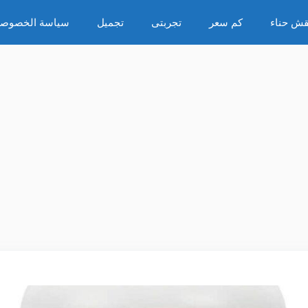
قش حناء
كم سعر
تجربتى
تجميل
سياسة الخصوصي