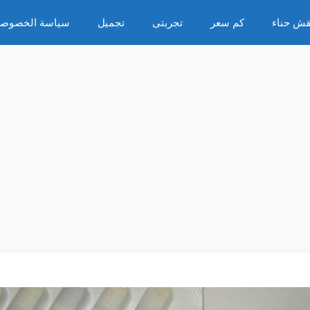
قش حناء
كم سعر
تجربتى
تجميل
سياسة الخصوصي