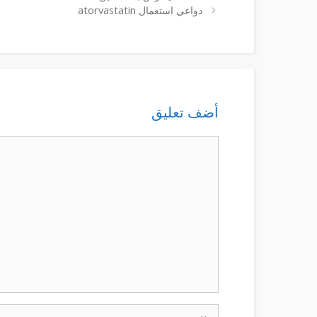
دواعي استعمال atorvastatin
أضف تعليق
تعليق
الاسم