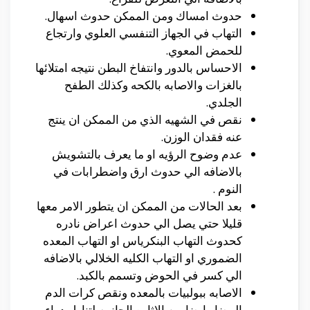
حدوث امساك ومن الممكن حدوث اسهال.
التهاب في الجهاز التنفسي العلوي وارتجاع
للحمض المعوي.
الاحساس بالدور وانتفاخ البطن نتيجه امتلائها
بالغزات والاصابه بالكحه وكذلك الطفح
الجلدي.
نقص في الشهيه الذي من الممكن ان ينتج
عنه فقدان الوزن.
عدم وضوح الرؤيه او ما يعرف بالتشويش
بالاضافه الي حدوث ارق واضطرابات في
النوم .
بعد الحالات من الممكن ان يتطور الامر معها
قليلا حتي يصل الي حدوث اعراض نادره
كحدوث التهاب البنكرياس او التهاب المعده
الضموري او التهاب الكليه الخلالي بالاضافه
الي كسر في الحوض وتسمم بالكبد.
الاصابه ببولبيات بالمعده ونقص كرات الدم
البيضا وايضا من الاثاره الجانبيه لتناول دواء