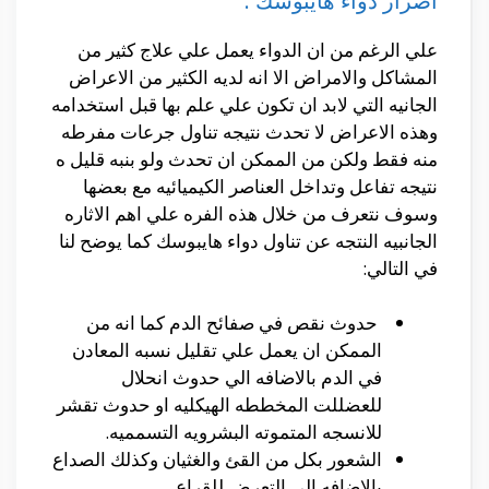
اضرار دواء هايبوسك :
علي الرغم من ان الدواء يعمل علي علاج كثير من
المشاكل والامراض الا انه لديه الكثير من الاعراض
الجانيه التي لابد ان تكون علي علم بها قبل استخدامه
وهذه الاعراض لا تحدث نتيجه تناول جرعات مفرطه
منه فقط ولكن من الممكن ان تحدث ولو بنبه قليل ه
نتيجه تفاعل وتداخل العناصر الكيميائيه مع بعضها
وسوف نتعرف من خلال هذه الفره علي اهم الاثاره
الجانبيه النتجه عن تناول دواء هايبوسك كما يوضح لنا
في التالي:
حدوث نقص في صفائح الدم كما انه من
الممكن ان يعمل علي تقليل نسبه المعادن
في الدم بالاضافه الي حدوث انحلال
للعضللت المخططه الهيكليه او حدوث تقشر
للانسجه المتموته البشرويه التسمميه.
الشعور بكل من القئ والغثيان وكذلك الصداع
بالاضافه الي التعرض للقراع.