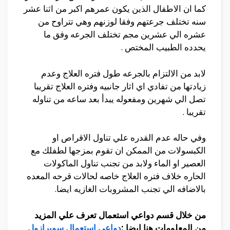
كما ان الاطفال الذين يكون عمرهم اكبر من اثنا عشر
سنه تختلف جرعتهم وفقا لوزنهم وهي تتراوح من
عشره الي عشرين مجم تختلف الجرعه وفق ما
يحدده الطبيب المختص .
لابد من الالتزام بالجرعه طول فتره العلاج وعدم
زيادتها من تفادي اي اثار جانبيه وفتره العلاج تقريبا
تصل الي شهرين ومفعوله يبدأ بعد ساعه من تناوله
تقريبا .
وفي حاله عدم القدره علي تناول الاقراص او
الكبسولات من الممكن ان تقوم بمزجها لطفلك مع
العصير او الماء ولابد من تجنب تناول الماكولات
الحاره خلاف فتره العلاج خاصه لحالات قرحه المعده
بالاضافه الي تجنب المشروبات الغازيه ايضا.
من خلال قسم دواعي استعمال تعرف علي المزيد
من المعلومات هنا ايضا :
دواعي استعمال سوبرازول